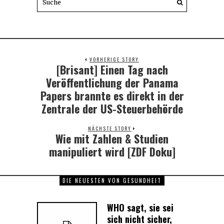
VORHERIGE STORY
[Brisant] Einen Tag nach
Previous
post:
Veröffentlichung der Panama
Papers brannte es direkt in der
Zentrale der US-Steuerbehörde
NÄCHSTE STORY
Wie mit Zahlen & Studien
Next
post:
manipuliert wird [ZDF Doku]
DIE NEUESTEN VON GESUNDHEIT
WHO sagt, sie sei
sich nicht sicher,