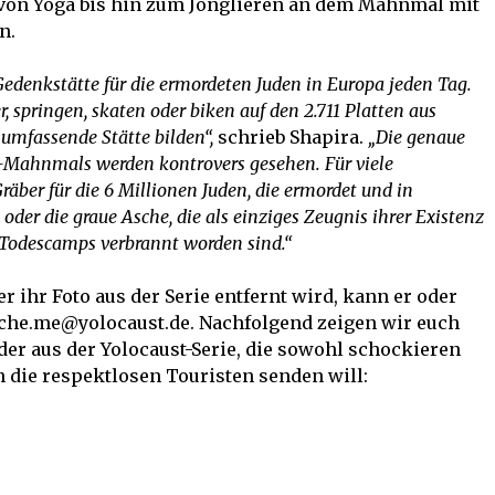
 von Yoga bis hin zum Jonglieren an dem Mahnmal mit
n.
denkstätte für die ermordeten Juden in Europa jeden Tag.
 springen, skaten oder biken auf den 2.711 Platten aus
 umfassende Stätte bilden“,
schrieb Shapira.
„Die genaue
t-Mahnmals werden kontrovers gesehen. Für viele
räber für die 6 Millionen Juden, die ermordet und in
der die graue Asche, die als einziges Zeugnis ihrer Existenz
n Todescamps verbrannt worden sind.“
 ihr Foto aus der Serie entfernt wird, kann er oder
che.me@yolocaust.de
. Nachfolgend zeigen wir euch
lder aus der Yolocaust-Serie, die sowohl schockieren
n die respektlosen Touristen senden will: