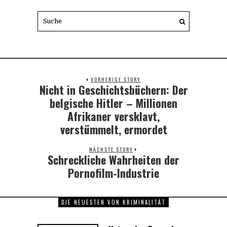
VORHERIGE STORY
Nicht in Geschichtsbüchern: Der
Previous
post:
belgische Hitler – Millionen
Afrikaner versklavt,
verstümmelt, ermordet
NÄCHSTE STORY
Schreckliche Wahrheiten der
Next
post:
Pornofilm-Industrie
DIE NEUESTEN VON KRIMINALITÄT