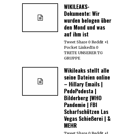
WIKILEAKS-
Dokumente: Wir
wurden belogen über
den Mond und was
auf ihm ist
Tweet Share 0 Reddit +1
Pocket LinkedIn 0
TRETE UNSERER TG
GRUPPE
Wikileaks stellt alle
seine Dateien online
– Hillary Emails |
PedoPodesta |
Bilderberg |WHO
Pandemie | FBI
Scharfschützen Las
Vegas Schießerei | &
MEHR
Tweet Share 0 Reddit +1