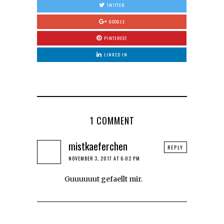
TWITTER
GOOGLE
PINTEREST
LINKED IN
1 COMMENT
mistkaeferchen
REPLY
NOVEMBER 3, 2017 AT 6:02 PM
Guuuuuut gefaellt mir.