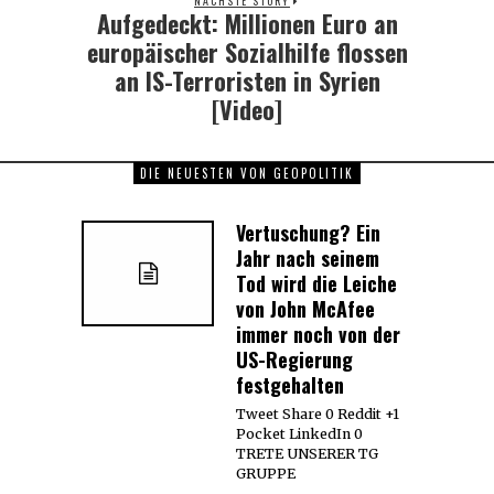
NÄCHSTE STORY
Aufgedeckt: Millionen Euro an
Next
post:
europäischer Sozialhilfe flossen
an IS-Terroristen in Syrien
[Video]
DIE NEUESTEN VON GEOPOLITIK
Vertuschung? Ein
Jahr nach seinem
Tod wird die Leiche
von John McAfee
immer noch von der
US-Regierung
festgehalten
Tweet Share 0 Reddit +1
Pocket LinkedIn 0
TRETE UNSERER TG
GRUPPE