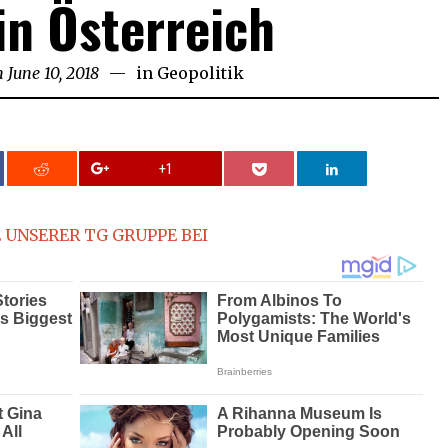
in Österreich
n
June 10, 2018
June
in
Geopolitik
10,
2018
+1
 UNSERER TG GRUPPE BEI