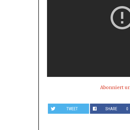
Abonniert u
TWEET
SHARE
0