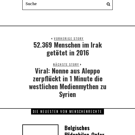
VORHERIGE STORY
52.369 Menschen im Irak
Previous
post:
getötet in 2016
NÄCHSTE STORY
Viral: Nonne aus Aleppo
Next
post:
zerpflückt in 1 Minute die
westlichen Medienmythen zu
Syrien
DIE NEUESTEN VON MENSCHENRECHTE
Belgisches
Pädophilen-Opfer