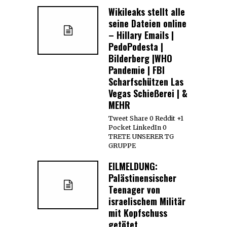
Wikileaks stellt alle
seine Dateien online
– Hillary Emails |
PedoPodesta |
Bilderberg |WHO
Pandemie | FBI
Scharfschützen Las
Vegas Schießerei | &
MEHR
Tweet Share 0 Reddit +1
Pocket LinkedIn 0
TRETE UNSERER TG
GRUPPE
EILMELDUNG:
Palästinensischer
Teenager von
israelischem Militär
mit Kopfschuss
getötet