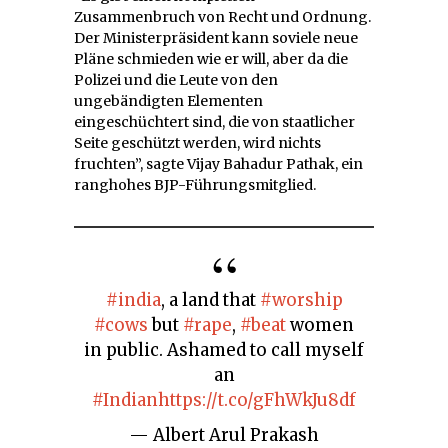
Zusammenbruch von Recht und Ordnung.
Der Ministerpräsident kann soviele neue
Pläne schmieden wie er will, aber da die
Polizei und die Leute von den
ungebändigten Elementen
eingeschüchtert sind, die von staatlicher
Seite geschützt werden, wird nichts
fruchten”, sagte Vijay Bahadur Pathak, ein
ranghohes BJP-Führungsmitglied.
#india
, a land that
#worship
#cows
but
#rape
,
#beat
women
in public. Ashamed to call myself
an
#Indian
https://t.co/gFhWkJu8df
— Albert Arul Prakash