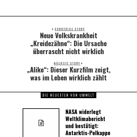
VORHERIGE STORY
Neue Volkskrankheit
Previous
post:
„Kreidezähne“: Die Ursache
überrascht nicht wirklich
NÄCHSTE STORY
„Alike“: Dieser Kurzfilm zeigt,
Next
post:
was im Leben wirklich zählt
DIE NEUESTEN VON UMWELT
NASA widerlegt
Weltklimabericht
und bestätigt:
Antarktis-Polkappe