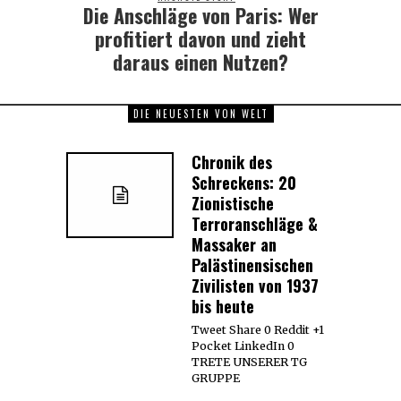
Die Anschläge von Paris: Wer
Next
post:
profitiert davon und zieht
daraus einen Nutzen?
DIE NEUESTEN VON WELT
Chronik des
Schreckens: 20
Zionistische
Terroranschläge &
Massaker an
Palästinensischen
Zivilisten von 1937
bis heute
Tweet Share 0 Reddit +1
Pocket LinkedIn 0
TRETE UNSERER TG
GRUPPE