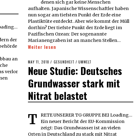
denen sich gar keine Menschen
aufhalten. Japanische Wissenschaftler haben
nun sogar am tiefsten Punkt der Erde eine
Plastiktüte entdeckt. Aber wie kommt der Müll
ading...
dorthin? Der tiefste Punkt der Erde liegt im
Pazifischen Ozean: Der sogenannte
ern der
Marianengraben ist an manchen Stellen…
tbehörde
Weiter lesen
ubbau an
POSTED
MAY 11, 2018
MAY
GESUNDHEIT
/
UMWELT
sche
Neue Studie: Deutsches
ON
11,
s verlor
2018
onen
Grundwasser stark mit
Nitrat belastet
T
RETE UNSERER TG GRUPPE BEI Loading...
Ein neuer Bericht der EU-Kommission
zeigt: Das Grundwasser ist an vielen
Orten in Deutschland zu stark mit Nitrat