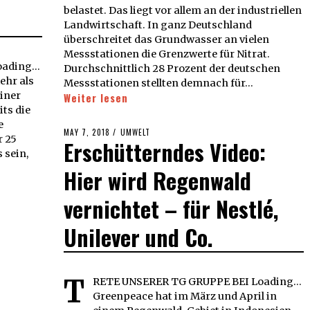
belastet. Das liegt vor allem an der industriellen
Landwirtschaft. In ganz Deutschland
überschreitet das Grundwasser an vielen
Messstationen die Grenzwerte für Nitrat.
ading...
Durchschnittlich 28 Prozent der deutschen
Mehr als
Messstationen stellten demnach für…
einer
Weiter lesen
ts die
e
POSTED
MAY 7, 2018
MAY
UMWELT
r 25
Erschütterndes Video:
ON
7,
 sein,
2018
Hier wird Regenwald
vernichtet – für Nestlé,
Unilever und Co.
T
RETE UNSERER TG GRUPPE BEI Loading...
Greenpeace hat im März und April in