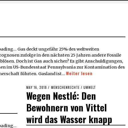
ding... Gas deckt ungefähr 25% des weltweiten
ognosen zufolge in den nächsten 25 Jahren andere Fossile
ablösen. Doch ist Gas auch sicher? Es gibt Anschuldigungen,
n im US-Bundesstaat Pennsylvania zur Kontamination des
Weiter lesen
erschaft führten. Gasland ist…
POSTED
MAY 16, 2018
MAY
MENSCHENRECHTE
/
UMWELT
Wegen Nestlé: Den
ON
16,
2018
Bewohnern von Vittel
wird das Wasser knapp
ading...