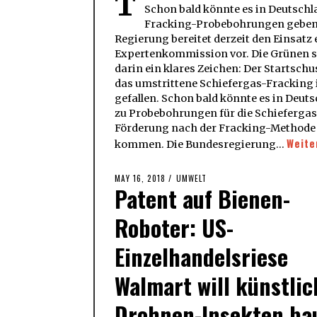
T
Schon bald könnte es in Deutsch
Fracking-Probebohrungen geben
Regierung bereitet derzeit den Einsatz 
Expertenkommission vor. Die Grünen 
darin ein klares Zeichen: Der Startschu
das umstrittene Schiefergas-Fracking 
gefallen. Schon bald könnte es in Deut
zu Probebohrungen für die Schiefergas
Förderung nach der Fracking-Methode
Weite
kommen. Die Bundesregierung…
POSTED
MAY 16, 2018
MAY
UMWELT
Patent auf Bienen-
ON
16,
2018
Roboter: US-
Einzelhandelsriese
Walmart will künstlic
Drohnen-Insekten ba