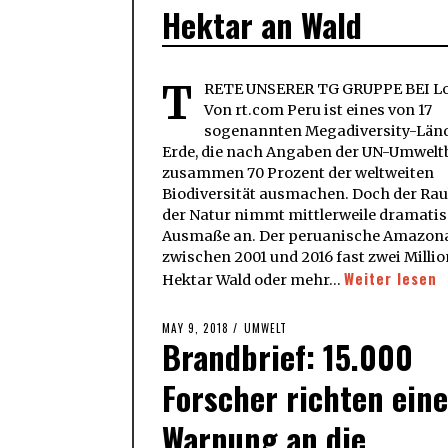
Hektar an Wald
T
RETE UNSERER TG GRUPPE BEI Lo
Von rt.com Peru ist eines von 17
sogenannten Megadiversity-Länd
Erde, die nach Angaben der UN-Umwel
zusammen 70 Prozent der weltweiten
Biodiversität ausmachen. Doch der Ra
der Natur nimmt mittlerweile dramati
Ausmaße an. Der peruanische Amazona
zwischen 2001 und 2016 fast zwei Milli
Weiter lesen
Hektar Wald oder mehr…
POSTED
MAY 9, 2018
MAY
UMWELT
Brandbrief: 15.000
ON
9,
2018
Forscher richten eine
Warnung an die