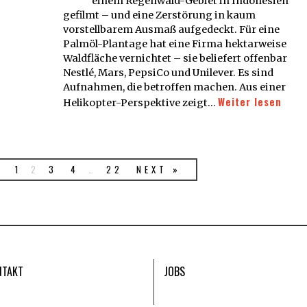
einem Regenwald-Gebiet in Indonesien
gefilmt – und eine Zerstörung in kaum
vorstellbarem Ausmaß aufgedeckt. Für eine
Palmöl-Plantage hat eine Firma hektarweise
Waldfläche vernichtet – sie beliefert offenbar
Nestlé, Mars, PepsiCo und Unilever. Es sind
Aufnahmen, die betroffen machen. Aus einer
Weiter lesen
Helikopter-Perspektive zeigt…
R
1
2
3
4
…
22
NEXT »
NTAKT
JOBS