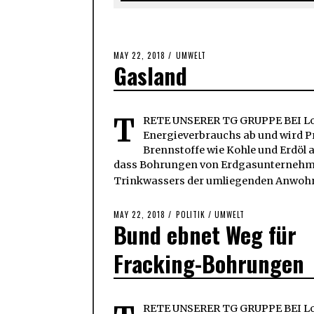
POSTED
MAY 22, 2018
MAY
UMWELT
Gasland
ON
22,
2018
T
RETE UNSERER TG GRUPPE BEI Loa
Energieverbrauchs ab und wird Pr
Brennstoffe wie Kohle und Erdöl 
dass Bohrungen von Erdgasunternehme
Trinkwassers der umliegenden Anwohn
POSTED
MAY 22, 2018
POLITIK
/
UMWELT
Bund ebnet Weg für
ON
Fracking-Bohrungen
RETE UNSERER TG GRUPPE BEI Lo