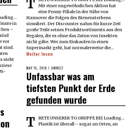
T
Mit einer ungewöhnlichen Aktion hat
eine Penny-Filiale in der Nähe von
ading...
Hannover die Folgen des Bienensterbens
önnte in
simuliert. Der Discounter nahm für kurze Zeit
chen –
große Teile seines Produktsortiments aus den
sind
Regalen, die es ohne das Zutun von Insekten
e vor
nicht gäbe. Wer zum Einkaufen in einen
t sind.
Supermarkt geht, hat normalerweise die…
nten
Weiter lesen
s sieht
sriese
POSTED
MAY 15, 2018
MAY
UMWELT
US-
Unfassbar was am
ON
15,
2018
tiefsten Punkt der Erde
gefunden wurde
s
T
RETE UNSERER TG GRUPPE BEI Loading...
ion
Plastik ist überall – sogar an Orten, an