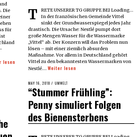
land
T
RETE UNSERER TG GRUPPE BEI Loading...
. Die
In der französischen Gemeinde Vittel
einer
sinkt der Grundwasserspiegel jedes Jahr
sehen
drastisch. Die Ursache: Nestlé pumpt dort
ss für
große Mengen Wasser für die Wassermarke
ist
„Vittel“ ab. Der Konzern will das Problem nun
schland
lösen – mit einer ziemlich absurden
-
Maßnahme. Vor allem in Deutschland gehört
r lesen
Vittel zu den bekanntesten Wassermarken von
Weiter lesen
Nestlé.…
POSTED
MAY 16, 2018
MAY
UMWELT
“Stummer Frühling”:
ON
16,
2018
Penny simuliert Folgen
des Bienensterbens
he
uen
RETE UNSERER TG GRUPPE BEI Loading...