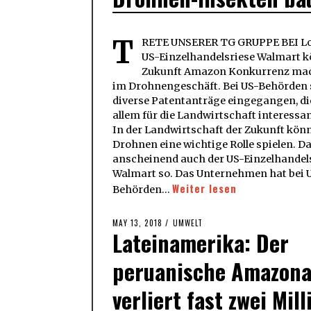
T
RETE UNSERER TG GRUPPE BEI Lo
US-Einzelhandelsriese Walmart k
Zukunft Amazon Konkurrenz ma
im Drohnengeschäft. Bei US-Behörden 
diverse Patentanträge eingegangen, di
allem für die Landwirtschaft interessan
In der Landwirtschaft der Zukunft kön
Drohnen eine wichtige Rolle spielen. Da
anscheinend auch der US-Einzelhandel
Walmart so. Das Unternehmen hat bei 
Weiter lesen
Behörden…
POSTED
MAY 13, 2018
MAY
UMWELT
Lateinamerika: Der
ON
13,
2018
peruanische Amazona
verliert fast zwei Mill