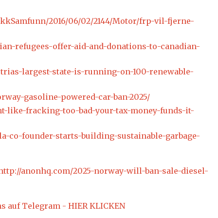
ikkSamfunn/2016/06/02/2144/Motor/frp-vil-fjerne-
rian-refugees-offer-aid-and-donations-to-canadian-
trias-largest-state-is-running-on-100-renewable-
/norway-gasoline-powered-car-ban-2025/
t-like-fracking-too-bad-your-tax-money-funds-it-
la-co-founder-starts-building-sustainable-garbage-
http://anonhq.com/2025-norway-will-ban-sale-diesel-
ns auf Telegram - HIER KLICKEN