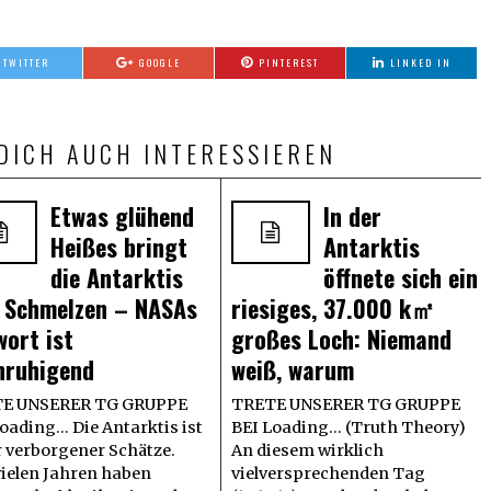
TWITTER
GOOGLE
PINTEREST
LINKED IN
DICH AUCH INTERESSIEREN
Etwas glühend
In der
Heißes bringt
Antarktis
die Antarktis
öffnete sich ein
 Schmelzen – NASAs
riesiges, 37.000 k㎡
wort ist
großes Loch: Niemand
nruhigend
weiß, warum
E UNSERER TG GRUPPE
TRETE UNSERER TG GRUPPE
oading... Die Antarktis ist
BEI Loading... (Truth Theory)
r verborgener Schätze.
An diesem wirklich
vielen Jahren haben
vielversprechenden Tag