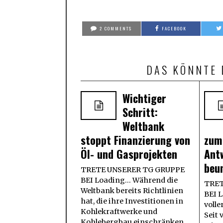
2 COMMENTS
FACEBOOK
DAS KÖNNTE 
Wichtiger
Schritt:
Weltbank
stoppt Finanzierung von
zum
Öl- und Gasprojekten
Ant
beu
TRETE UNSERER TG GRUPPE
BEI Loading... Während die
TRET
Weltbank bereits Richtlinien
BEI L
hat, die ihre Investitionen in
volle
Kohlekraftwerke und
Seit 
Kohlebergbau einschränken,