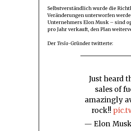
Selbstverständlich wurde die Richt
Veränderungen unterworfen werden
Unternehmers Elon Musk – sind opt
pro Jahr verkauft, den Plan weiterv
Der
Tesla
-Gründer twitterte:
Just heard that Norway will ban new
sales of f
amazingly a
rock!!
pic.
— Elon Mu