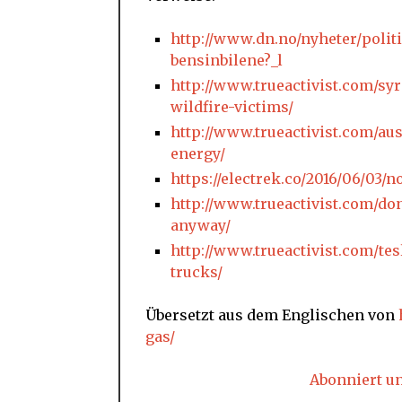
http://www.dn.no/nyheter/polit
bensinbilene?_l
http://www.trueactivist.com/sy
wildfire-victims/
http://www.trueactivist.com/aus
energy/
https://electrek.co/2016/06/03
http://www.trueactivist.com/don
anyway/
http://www.trueactivist.com/tes
trucks/
Übersetzt aus dem Englischen von
gas/
Abonniert u