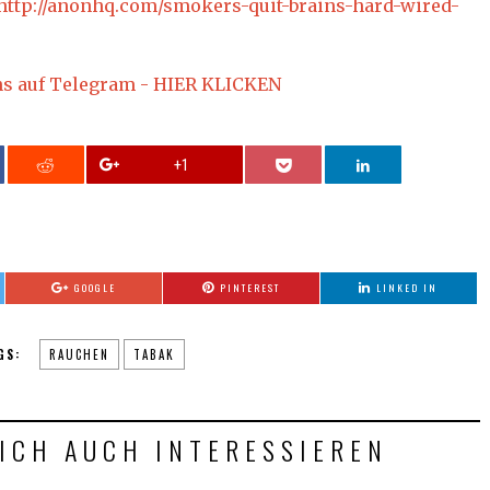
http://anonhq.com/smokers-quit-brains-hard-wired-
ns auf Telegram - HIER KLICKEN
+1
GOOGLE
PINTEREST
LINKED IN
GS:
RAUCHEN
TABAK
ICH AUCH INTERESSIEREN