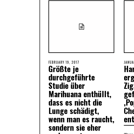
POSTED
FEBRUARY 19, 2017
FEBRUARY
POST
JANUA
Größte je
Ha
ON
19,
ON
2017
durchgeführte
erg
Studie über
Zig
Marihuana enthüllt,
gef
dass es nicht die
‚P
Lunge schädigt,
Ch
wenn man es raucht,
en
sondern sie eher