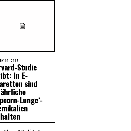
ED
RY 10, 2017
rvard-Studie
ibt: In E-
aretten sind
ährliche
opcorn-Lunge‘-
emikalien
thalten