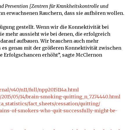
nd Prevention [
Zentren für Krankheitskontrolle und
ehn erwachsenen Rauchern, dass sie aufhören wollen.
ügung gestellt. Wenn wir die Konnektivität bei
e mehr aussieht wie bei denen, die erfolgreich
 darauf aufbauen. Wir brauchen auch mehr
 es genau mit der größeren Konnektivität zwischen
die Erfolgschancen erhöht”, sagte McClernon
nal/v40/n11/full/npp2015114a.html
/2015/05/14/brain-smoking-quitting_n_7274440.html
_statistics/fact_sheets/cessation/quitting/
ins-of-smokers-who-quit-successfully-might-be-