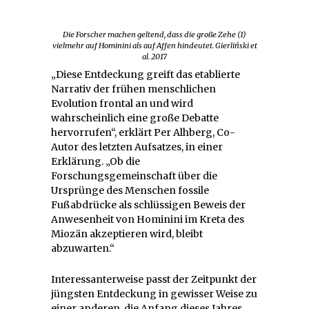
Die Forscher machen geltend, dass die große Zehe (1)
vielmehr auf Hominini als auf Affen hindeutet. Gierliński et
al. 2017
„Diese Entdeckung greift das etablierte
Narrativ der frühen menschlichen
Evolution frontal an und wird
wahrscheinlich eine große Debatte
hervorrufen“, erklärt Per Alhberg, Co-
Autor des letzten Aufsatzes, in einer
Erklärung. „Ob die
Forschungsgemeinschaft über die
Ursprünge des Menschen fossile
Fußabdrücke als schlüssigen Beweis der
Anwesenheit von Hominini im Kreta des
Miozän akzeptieren wird, bleibt
abzuwarten.“
Interessanterweise passt der Zeitpunkt der
jüngsten Entdeckung in gewisser Weise zu
einer anderen, die Anfang dieses Jahres