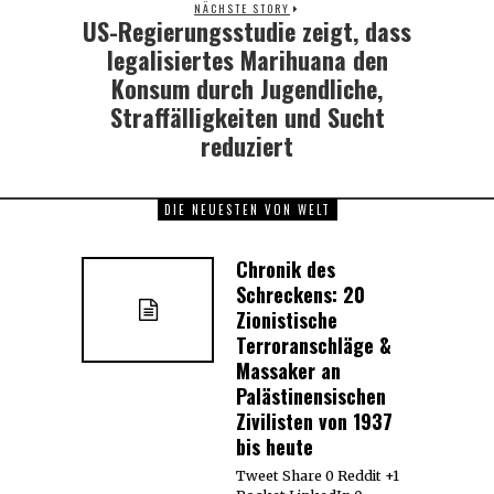
NÄCHSTE STORY
US-Regierungsstudie zeigt, dass
Next
post:
legalisiertes Marihuana den
Konsum durch Jugendliche,
Straffälligkeiten und Sucht
reduziert
DIE NEUESTEN VON WELT
Chronik des
Schreckens: 20
Zionistische
Terroranschläge &
Massaker an
Palästinensischen
Zivilisten von 1937
bis heute
Tweet Share 0 Reddit +1