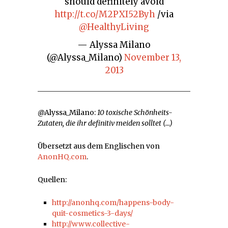
should definitely avoid
http://t.co/M2PXI52Byh
/via
@HealthyLiving
— Alyssa Milano
(@Alyssa_Milano)
November 13,
2013
@Alyssa_Milano:
10 toxische Schönheits-
Zutaten, die ihr definitiv meiden solltet (…)
Übersetzt aus dem Englischen von
AnonHQ.com
.
Quellen:
http://anonhq.com/happens-body-
quit-cosmetics-3-days/
http://www.collective-