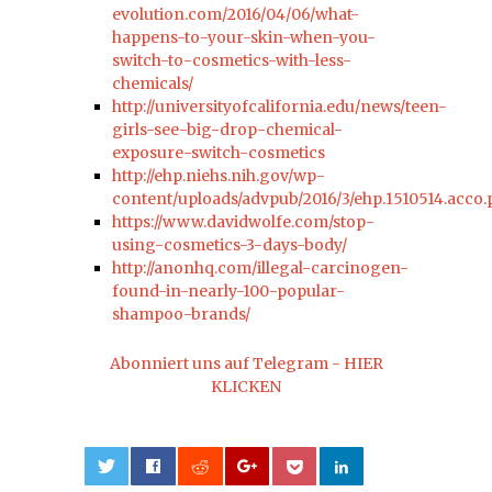
evolution.com/2016/04/06/what-
happens-to-your-skin-when-you-
switch-to-cosmetics-with-less-
chemicals/
http://universityofcalifornia.edu/news/teen-
girls-see-big-drop-chemical-
exposure-switch-cosmetics
http://ehp.niehs.nih.gov/wp-
content/uploads/advpub/2016/3/ehp.1510514.acco.
https://www.davidwolfe.com/stop-
using-cosmetics-3-days-body/
http://anonhq.com/illegal-carcinogen-
found-in-nearly-100-popular-
shampoo-brands/
Abonniert uns auf Telegram - HIER
KLICKEN