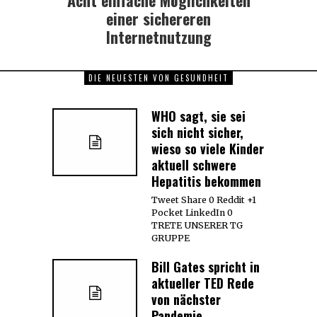
post:
einer sichereren
Internetnutzung
DIE NEUESTEN VON GESUNDHEIT
WHO sagt, sie sei
sich nicht sicher,
wieso so viele Kinder
aktuell schwere
Hepatitis bekommen
Tweet Share 0 Reddit +1
Pocket LinkedIn 0
TRETE UNSERER TG
GRUPPE
Bill Gates spricht in
aktueller TED Rede
von nächster
Pandemie