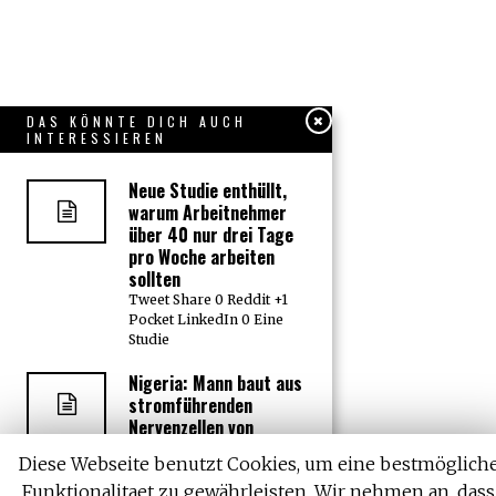
DAS KÖNNTE DICH AUCH
INTERESSIEREN
Neue Studie enthüllt,
warum Arbeitnehmer
über 40 nur drei Tage
pro Woche arbeiten
sollten
Tweet Share 0 Reddit +1
Pocket LinkedIn 0 Eine
Studie
Nigeria: Mann baut aus
stromführenden
Nervenzellen von
Mäusen Gerät zum
Diese Webseite benutzt Cookies, um eine bestmöglich
Aufspüren von Bomben
und Krebs
Funktionalitaet zu gewährleisten. Wir nehmen an, dass