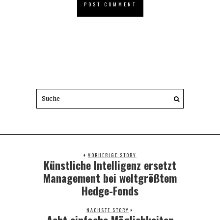
VORHERIGE STORY
Künstliche Intelligenz ersetzt
Previous
post:
Management bei weltgrößtem
Hedge-Fonds
NÄCHSTE STORY
Acht einfache Möglichkeiten
Next