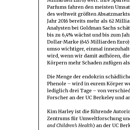
Milliarden Euro) wert. Ihre Sparte
Parfums fahren den meisten Umsat
des weltweit größten Absatzmarkts 
Jahr 2016 bereits mehr als 62 Milli
Analysten bei Goldman Sachs schät
bis zu 6,4% wächst und bis zum Jahr
Dollar-Marke (645 Milliarden Euro)
umso wichtiger, einmal innezuhal
wird, wenn wir damit aufhören, di
Körpern mehr Schaden zufügen als 
Die Menge der endokrin schädliche
Phenole – wird in eurem Körper we
lediglich drei Tage – von verschi
Forscher an der UC Berkeley und an 
Kim Harley ist die führende Autorin
Zentrums für Umweltforschung und
and Children’s Health
) an der UC Ber