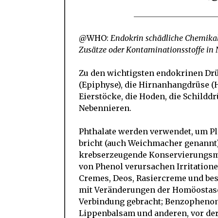
@WHO:
Endokrin schädliche Chemikal
Zusätze oder Kontaminationsstoffe in
Zu den wichtigsten endokrinen Dr
(Epiphyse), die Hirnanhangdrüse (
Eierstöcke, die Hoden, die Schildd
Nebennieren.
Phthalate werden verwendet, um Pla
bricht (auch Weichmacher genannt)
krebserzeugende Konservierungsmi
von Phenol verursachen Irritatione
Cremes, Deos, Rasiercreme und be
mit Veränderungen der Homöostase
Verbindung gebracht; Benzophenon
Lippenbalsam und anderen, vor de