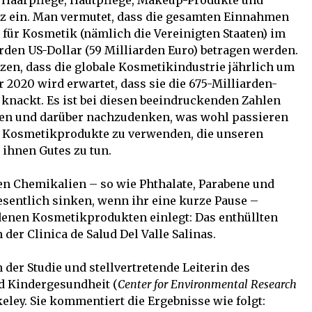
n Haarpflege, Hautpflege, Makeup-Produkte und
z ein. Man vermutet, dass die gesamten Einnahmen
für Kosmetik (nämlich die Vereinigten Staaten) im
arden US-Dollar (59 Milliarden Euro) betragen werden.
zen, dass die globale Kosmetikindustrie jährlich um
 2020 wird erwartet, dass sie die 675-Milliarden-
 knackt. Es ist bei diesen beeindruckenden Zahlen
ten und darüber nachzudenken, was wohl passieren
e Kosmetikprodukte zu verwenden, die unseren
ihnen Gutes zu tun.
n Chemikalien – so wie Phthalate, Parabene und
sentlich sinken, wenn ihr eine kurze Pause –
edenen Kosmetikprodukten einlegt: Das enthüllten
der Clinica de Salud Del Valle Salinas.
 der Studie und stellvertretende Leiterin des
 Kindergesundheit (
Center for Environmental Research
keley. Sie kommentiert die Ergebnisse wie folgt: