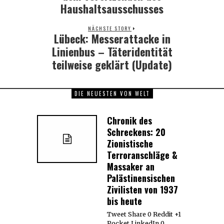
Haushaltsausschusses
NÄCHSTE STORY
Lübeck: Messerattacke in
Next
post:
Linienbus – Täteridentität
teilweise geklärt (Update)
DIE NEUESTEN VON WELT
Chronik des
Schreckens: 20
Zionistische
Terroranschläge &
Massaker an
Palästinensischen
Zivilisten von 1937
bis heute
Tweet Share 0 Reddit +1
Pocket LinkedIn 0