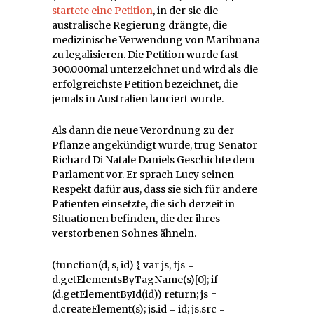
startete eine Petition
, in der sie die
australische Regierung drängte, die
medizinische Verwendung von Marihuana
zu legalisieren. Die Petition wurde fast
300.000mal unterzeichnet und wird als die
erfolgreichste Petition bezeichnet, die
jemals in Australien lanciert wurde.
Als dann die neue Verordnung zu der
Pflanze angekündigt wurde, trug Senator
Richard Di Natale Daniels Geschichte dem
Parlament vor. Er sprach Lucy seinen
Respekt dafür aus, dass sie sich für andere
Patienten einsetzte, die sich derzeit in
Situationen befinden, die der ihres
verstorbenen Sohnes ähneln.
(function(d, s, id) { var js, fjs =
d.getElementsByTagName(s)[0]; if
(d.getElementById(id)) return; js =
d.createElement(s); js.id = id; js.src =