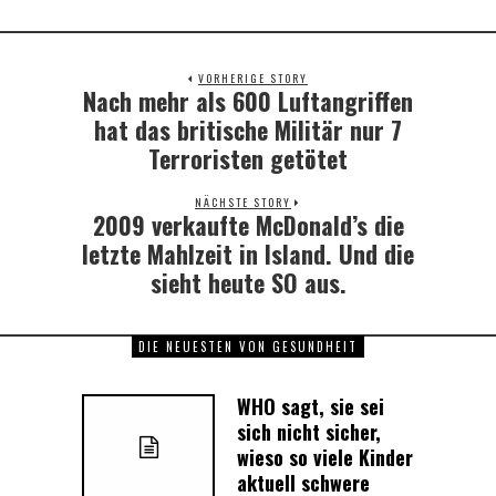
VORHERIGE STORY
Nach mehr als 600 Luftangriffen
Previous
post:
hat das britische Militär nur 7
Terroristen getötet
NÄCHSTE STORY
2009 verkaufte McDonald’s die
Next
post:
letzte Mahlzeit in Island. Und die
sieht heute SO aus.
DIE NEUESTEN VON GESUNDHEIT
WHO sagt, sie sei
sich nicht sicher,
wieso so viele Kinder
aktuell schwere