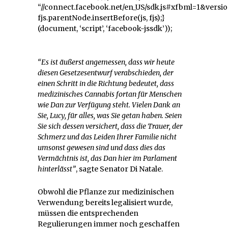
“//connect.facebook.net/en_US/sdk.js#xfbml=1&versio
fjs.parentNode.insertBefore(js, fjs);}
(document, ‘script’, ‘facebook-jssdk’));
“Es ist äußerst angemessen, dass wir heute
diesen Gesetzesentwurf verabschieden, der
einen Schritt in die Richtung bedeutet, dass
medizinisches Cannabis fortan für Menschen
wie Dan zur Verfügung steht. Vielen Dank an
Sie, Lucy, für alles, was Sie getan haben. Seien
Sie sich dessen versichert, dass die Trauer, der
Schmerz und das Leiden Ihrer Familie nicht
umsonst gewesen sind und dass dies das
Vermächtnis ist, das Dan hier im Parlament
hinterlässt”
, sagte Senator Di Natale.
Obwohl die Pflanze zur medizinischen
Verwendung bereits legalisiert wurde,
müssen die entsprechenden
Regulierungen immer noch geschaffen