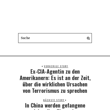
VORHERIGE STORY
Ex-CIA-Agentin zu den
Previous
post:
Amerikanern: Es ist an der Zeit,
über die wirklichen Ursachen
von Terrorismus zu sprechen
NÄCHSTE STORY
In China werden gefangene
Next
post: