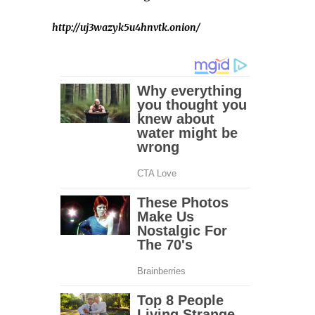
http://uj3wazyk5u4hnvtk.onion/