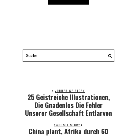
VORHERIGE STORY
25 Geistreiche Illustrationen,
Previous
post:
Die Gnadenlos Die Fehler
Unserer Gesellschaft Entlarven
NÄCHSTE STORY
China plant, Afrika durch 60
Next
post: