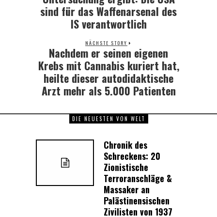
post:
sind für das Waffenarsenal des
IS verantwortlich
NÄCHSTE STORY
Nachdem er seinen eigenen
Next
post:
Krebs mit Cannabis kuriert hat,
heilte dieser autodidaktische
Arzt mehr als 5.000 Patienten
DIE NEUESTEN VON WELT
Chronik des
Schreckens: 20
Zionistische
Terroranschläge &
Massaker an
Palästinensischen
Zivilisten von 1937