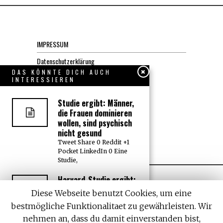
IMPRESSUM
Datenschutzerklärung
DAS KÖNNTE DICH AUCH
INTERESSIEREN
KONTAKT
Studie ergibt: Männer,
JOBS
die Frauen dominieren
wollen, sind psychisch
nicht gesund
Über uns, den “Wächter”
Tweet Share 0 Reddit +1
Pocket LinkedIn 0 Eine
Studie,
Harvard-Studie ergibt:
In E-Zigaretten sind
Diese Webseite benutzt Cookies, um eine
gefährliche ‚Popcorn-
bestmögliche Funktionalitaet zu gewährleisten. Wir
Lunge‘-Chemikalien
enthalten
nehmen an, dass du damit einverstanden bist,