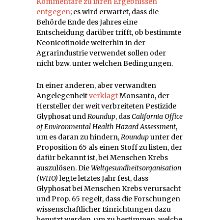
Kommentare zu ihren Ergebnissen
entgegen
; es wird erwartet, dass die
Behörde Ende des Jahres eine
Entscheidung darüber trifft, ob bestimmte
Neonicotinoide weiterhin in der
Agrarindustrie verwendet sollen oder
nicht bzw. unter welchen Bedingungen.
In einer anderen, aber verwandten
Angelegenheit
verklagt
Monsanto, der
Hersteller der weit verbreiteten Pestizide
Glyphosat und
Roundup
, das
California Office
of Environmental Health Hazard Assessment
,
um es daran zu hindern,
Roundup
unter der
Proposition 65 als einen Stoff zu listen, der
dafür bekannt ist, bei Menschen Krebs
auszulösen. Die
Weltgesundheitsorganisation
(WHO)
legte letztes Jahr fest, dass
Glyphosat bei Menschen Krebs verursacht
und Prop. 65 regelt, dass die Forschungen
wissenschaftlicher Einrichtungen dazu
benutzt werden, um zu bestimmen, welche