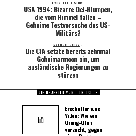
VORHERIGE STORY
USA 1994: Bizarre Gel-Klumpen,
Previous
post:
die vom Himmel fallen –
Geheime Testversuche des US-
Militärs?
NÄCHSTE STORY
Die CIA setzte bereits zehnmal
Next
post:
Geheimarmeen ein, um
ausländische Regierungen zu
stürzen
DIE NEUESTEN VON TIERRECHTE
Erschütterndes
Video: Wie ein
Orang-Utan
versucht, gegen