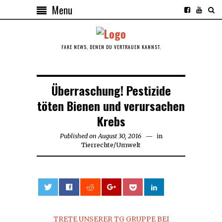
Menu
FAKE NEWS, DENEN DU VERTRAUEN KANNST.
Überraschung! Pestizide
töten Bienen und verursachen
Krebs
Published on
August 30, 2016
October
in
Tierrechte
/
Umwelt
30,
2017
0
TRETE UNSERER TG GRUPPE BEI