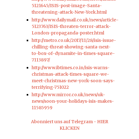
5121645/ISIS-post-image-Santa-
threatening-attack-New-York.html
http://www.dailymail.co.uk/news/article-
5123763/ISIS-threaten-terror-attack-
London-propaganda-poster.html
http://metro.co.uk/2017/11/28/isis-issue-
chilling-threat-showing-santa-next-
to-box-of-dynamite-in-times-square-
7113897/
http://www.ibtimes.co.in/isis-warns-
christmas-attack-times-square-we-
meet-christmas-new-york-soon-says-
terrifying-751022
http://www.mirror.co.uk/news/uk-
news/soon-your-holidays-isis-makes-
11585959
Abonniert uns auf Telegram - HIER
KLICKEN