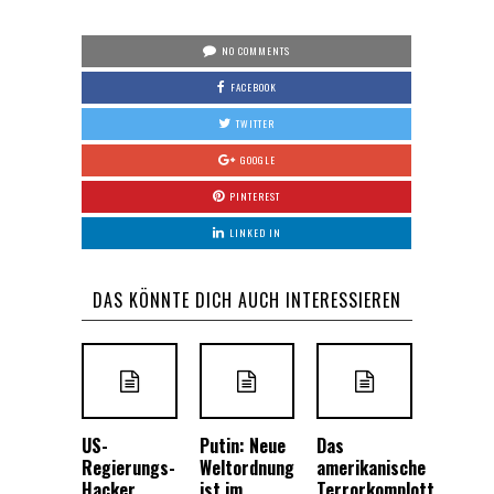
NO COMMENTS
FACEBOOK
TWITTER
GOOGLE
PINTEREST
LINKED IN
DAS KÖNNTE DICH AUCH INTERESSIEREN
US-
Putin: Neue
Das
Regierungs-
Weltordnung
amerikanische
Hacker
ist im
Terrorkomplott