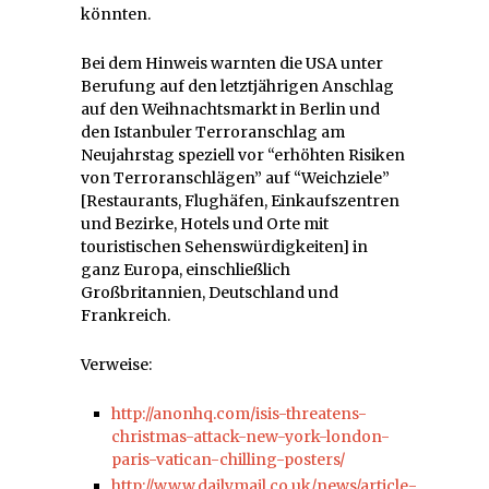
könnten.
Bei dem Hinweis warnten die USA unter
Berufung auf den letztjährigen Anschlag
auf den Weihnachtsmarkt in Berlin und
den Istanbuler Terroranschlag am
Neujahrstag speziell vor “erhöhten Risiken
von Terroranschlägen” auf “Weichziele”
[Restaurants, Flughäfen, Einkaufszentren
und Bezirke, Hotels und Orte mit
touristischen Sehenswürdigkeiten] in
ganz Europa, einschließlich
Großbritannien, Deutschland und
Frankreich.
Verweise:
http://anonhq.com/isis-threatens-
christmas-attack-new-york-london-
paris-vatican-chilling-posters/
http://www.dailymail.co.uk/news/article-