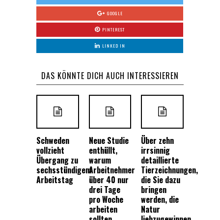
GOOGLE
PINTEREST
LINKED IN
DAS KÖNNTE DICH AUCH INTERESSIEREN
Schweden
Neue Studie
Über zehn
vollzieht
enthüllt,
irrsinnig
Übergang zu
warum
detaillierte
sechsstündigem
Arbeitnehmer
Tierzeichnungen,
Arbeitstag
über 40 nur
die Sie dazu
drei Tage
bringen
pro Woche
werden, die
arbeiten
Natur
sollten
liebzugewinnen