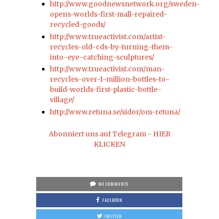
http://www.goodnewsnetwork.org/sweden-
opens-worlds-first-mall-repaired-
recycled-goods/
http://www.trueactivist.com/artist-
recycles-old-cds-by-turning-them-
into-eye-catching-sculptures/
http://www.trueactivist.com/man-
recycles-over-1-million-bottles-to-
build-worlds-first-plastic-bottle-
village/
http://www.retuna.se/sidor/om-retuna/
Abonniert uns auf Telegram - HIER
KLICKEN
NO COMMENTS
FACEBOOK
TWITTER