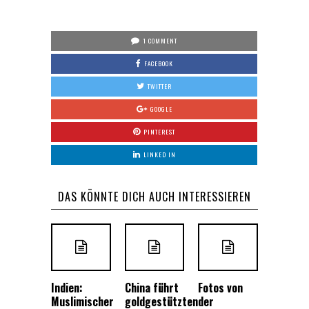
1 COMMENT
FACEBOOK
TWITTER
GOOGLE
PINTEREST
LINKED IN
DAS KÖNNTE DICH AUCH INTERESSIEREN
Indien:
China führt
Fotos von
Muslimischer
goldgestützten
der