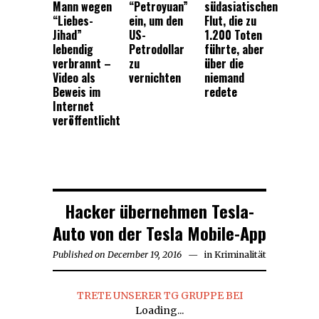
Mann wegen
“Petroyuan”
südasiatischen
“Liebes-
ein, um den
Flut, die zu
Jihad”
US-
1.200 Toten
lebendig
Petrodollar
führte, aber
verbrannt –
zu
über die
Video als
vernichten
niemand
Beweis im
redete
Internet
veröffentlicht
Hacker übernehmen Tesla-
Auto von der Tesla Mobile-App
Published on
December 19, 2016
December
in
Kriminalität
19,
2016
TRETE UNSERER TG GRUPPE BEI
Loading...