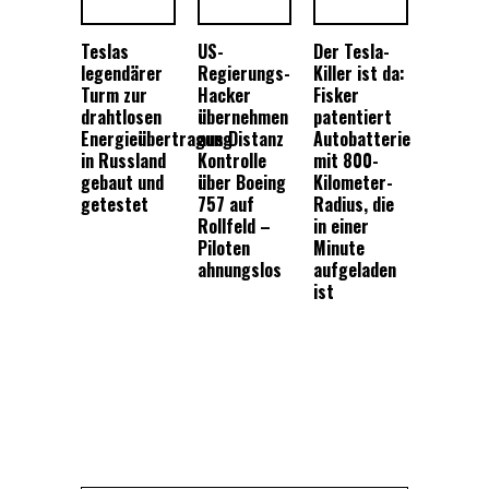
Teslas
US-
Der Tesla-
legendärer
Regierungs-
Killer ist da:
Turm zur
Hacker
Fisker
drahtlosen
übernehmen
patentiert
Energieübertragung
aus Distanz
Autobatterie
in Russland
Kontrolle
mit 800-
gebaut und
über Boeing
Kilometer-
getestet
757 auf
Radius, die
Rollfeld –
in einer
Piloten
Minute
ahnungslos
aufgeladen
ist