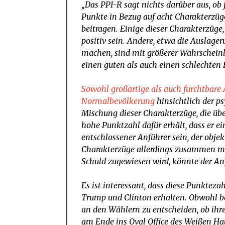
„Das PPI-R sagt nichts darüber aus, ob
Punkte in Bezug auf acht Charakterzüge
beitragen. Einige dieser Charakterzüge
positiv sein. Andere, etwa die Auslage
machen, sind mit größerer Wahrscheinli
einen guten als auch einen schlechten
Sowohl großartige als auch furchtbare 
Normalbevölkerung
hinsichtlich der ps
Mischung dieser Charakterzüge, die übe
hohe Punktzahl dafür erhält, dass er ein
entschlossener Anführer sein, der obje
Charakterzüge allerdings zusammen mit
Schuld zugewiesen wird, könnte der An
Es ist interessant, dass diese Punktezah
Trump und Clinton erhalten. Obwohl be
an den Wählern zu entscheiden, ob ihr
am Ende ins Oval Office des Weißen Hau