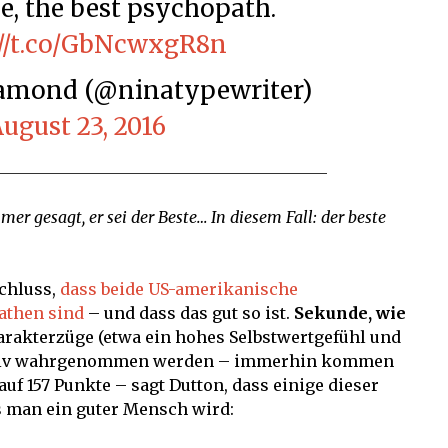
se, the best psychopath.
://t.co/GbNcwxgR8n
Diamond (@ninatypewriter)
ugust 23, 2016
r gesagt, er sei der Beste… In diesem Fall: der beste
chluss,
dass beide US-amerikanische
athen sind
– und dass das gut so ist.
Sekunde, wie
akterzüge (etwa ein hohes Selbstwertgefühl und
egativ wahrgenommen werden – immerhin kommen
auf 157 Punkte – sagt Dutton, dass einige dieser
s man ein guter Mensch wird: