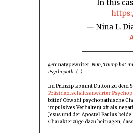
In this ca
https
— Nina L. 
A
@ninatypewriter:
Nun, Trump hat imme
Psychopath. (…)
Im Prinzip kommt Dutton zu dem S
Präsidentschaftsanwärter Psychop
bitte?
Obwohl psychopathische Char
impulsives Verhalten) oft als n
Jesus und der Apostel Paulus beide 
Charakterzüge dazu beitragen, das