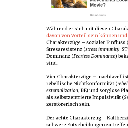
Während er sich mit diesen Charak
davon von Vorteil sein können und
Charakterzüge – sozialer Einfluss 
Stressresistenz (
stress immunity
, S
Dominanz (
Fearless Dominance
) bek
sind.
Vier Charakterzüge – machiavellist
rebellische Nichtkonformität (
rebe
externalization
, BE) und sorglose Pl
als selbstzentrierte Impulsivität (
S
zerstörerisch sein.
Der achte Charakterzug – Kaltherzi
schwere Entscheidungen zu treffen