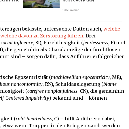
terzügen befasste, untersuchte Dutton auch,
welche
 welche davon zu Zerstörung führen
. Drei
(
social influence
, SI), Furchtlosigkeit (
fearlessness
, F) und
TI), die gemeinhin als Charakterzüge der furchtlosen
annt sind – sorgen dafür, dass Anführer erfolgreicher
ische Egozentrizität (
machiavellian egocentricity
, ME),
llious nonconformity
, RN), Schuldauslagerung (
blame
anlosigkeit (
carefree nonplanfulness
, CN), die gemeinhin
elf-Centered Impulsivity
) bekannt sind – können
gkeit (
cold-heartedness
, C) – hilft Anführern dabei,
; etwa wenn Truppen in den Krieg entsandt werden