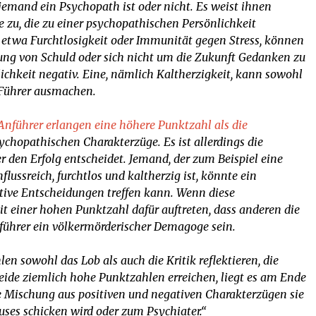
 jemand ein Psychopath ist oder nicht. Es weist ihnen
 zu, die zu einer psychopathischen Persönlichkeit
, etwa Furchtlosigkeit oder Immunität gegen Stress, können
rung von Schuld oder sich nicht um die Zukunft Gedanken zu
chkeit negativ. Eine, nämlich Kaltherzigkeit, kann sowohl
 Führer ausmachen.
Anführer erlangen eine höhere Punktzahl als die
ychopathischen Charakterzüge. Es ist allerdings die
r den Erfolg entscheidet. Jemand, der zum Beispiel eine
flussreich, furchtlos und kaltherzig ist, könnte ein
ktive Entscheidungen treffen kann. Wenn diese
 einer hohen Punktzahl dafür auftreten, dass anderen die
führer ein völkermörderischer Demagoge sein.
len sowohl das Lob als auch die Kritik reflektieren, die
ide ziemlich hohe Punktzahlen erreichen, liegt es am Ende
e Mischung aus positiven und negativen Charakterzügen sie
ses schicken wird oder zum Psychiater.“