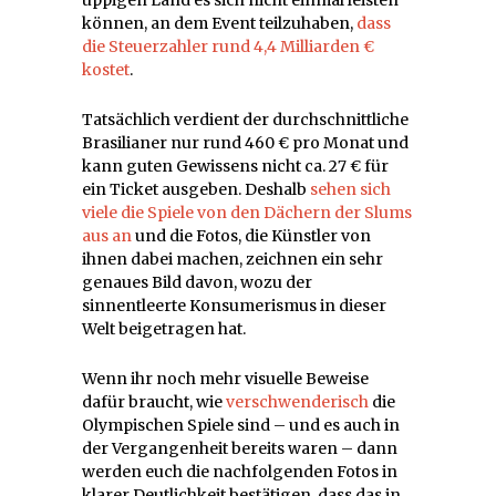
können, an dem Event teilzuhaben,
dass
die Steuerzahler rund 4,4 Milliarden €
kostet
.
Tatsächlich verdient der durchschnittliche
Brasilianer nur rund 460 € pro Monat und
kann guten Gewissens nicht ca. 27 € für
ein Ticket ausgeben. Deshalb
sehen sich
viele die Spiele von den Dächern der Slums
aus an
und die Fotos, die Künstler von
ihnen dabei machen, zeichnen ein sehr
genaues Bild davon, wozu der
sinnentleerte Konsumerismus in dieser
Welt beigetragen hat.
Wenn ihr noch mehr visuelle Beweise
dafür braucht, wie
verschwenderisch
die
Olympischen Spiele sind – und es auch in
der Vergangenheit bereits waren – dann
werden euch die nachfolgenden Fotos in
klarer Deutlichkeit bestätigen, dass das in