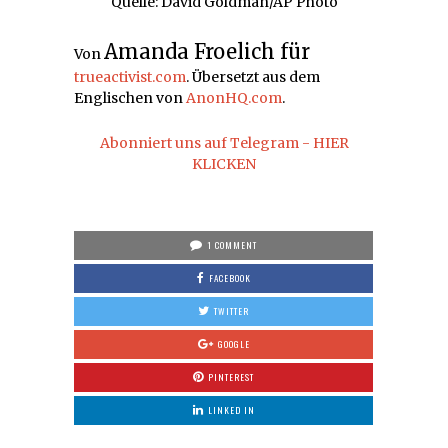
Quelle: David Goldman/AP Photo
Amanda Froelich
für
Von
trueactivist.com
. Übersetzt aus dem
Englischen von
AnonHQ.com
.
Abonniert uns auf Telegram - HIER
KLICKEN
1 COMMENT
FACEBOOK
TWITTER
GOOGLE
PINTEREST
LINKED IN