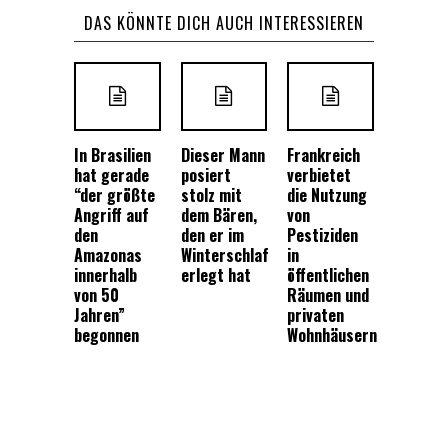
DAS KÖNNTE DICH AUCH INTERESSIEREN
In Brasilien
Dieser Mann
Frankreich
hat gerade
posiert
verbietet
“der größte
stolz mit
die Nutzung
Angriff auf
dem Bären,
von
den
den er im
Pestiziden
Amazonas
Winterschlaf
in
innerhalb
erlegt hat
öffentlichen
von 50
Räumen und
Jahren”
privaten
begonnen
Wohnhäusern