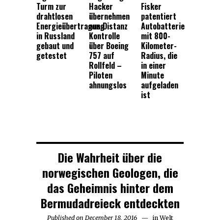
Turm zur
Hacker
Fisker
drahtlosen
übernehmen
patentiert
Energieübertragung
aus Distanz
Autobatterie
in Russland
Kontrolle
mit 800-
gebaut und
über Boeing
Kilometer-
getestet
757 auf
Radius, die
Rollfeld –
in einer
Piloten
Minute
ahnungslos
aufgeladen
ist
Die Wahrheit über die
norwegischen Geologen, die
das Geheimnis hinter dem
Bermudadreieck entdeckten
Published on
December 18, 2016
in
Welt