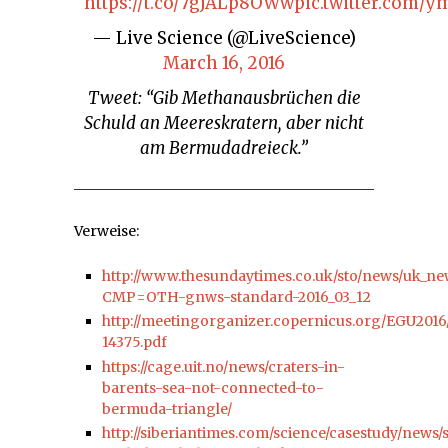
https://t.co/7gJALp8OWw
pic.twitter.com/
— Live Science (@LiveScience)
March 16, 2016
Tweet: “Gib Methanausbrüchen die
Schuld an Meereskratern, aber nicht
am Bermudadreieck.”
Verweise:
http://www.thesundaytimes.co.uk/sto/news/uk_new
CMP=OTH-gnws-standard-2016_03_12
http://meetingorganizer.copernicus.org/EGU201
14375.pdf
https://cage.uit.no/news/craters-in-
barents-sea-not-connected-to-
bermuda-triangle/
http://siberiantimes.com/science/casestudy/news/