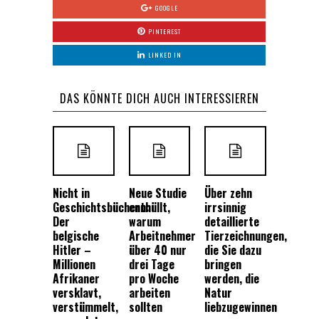
GOOGLE
PINTEREST
LINKED IN
DAS KÖNNTE DICH AUCH INTERESSIEREN
Nicht in
Neue Studie
Über zehn
Geschichtsbüchern:
enthüllt,
irrsinnig
Der
warum
detaillierte
belgische
Arbeitnehmer
Tierzeichnungen,
Hitler –
über 40 nur
die Sie dazu
Millionen
drei Tage
bringen
Afrikaner
pro Woche
werden, die
versklavt,
arbeiten
Natur
verstümmelt,
sollten
liebzugewinnen