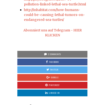
pollution-linked-lethal-sea-turtle.html
http://inhabitat.com/how-humans-
could-be-causing-lethal-tumors-on-
endangered-sea-turtles/
Abonniert uns auf Telegram - HIER
KLICKEN
2 COMMENTS
FACEBOOK
TWITTER
GOOGLE
PINTEREST
LINKED IN