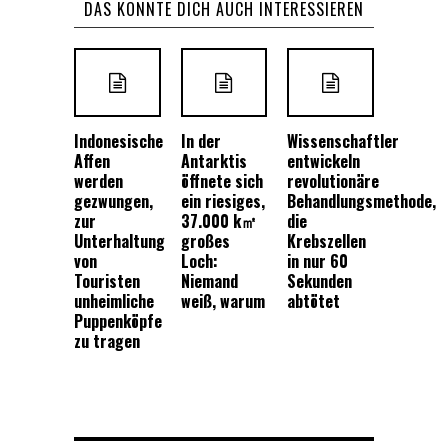
DAS KÖNNTE DICH AUCH INTERESSIEREN
Indonesische
In der
Wissenschaftler
Affen
Antarktis
entwickeln
werden
öffnete sich
revolutionäre
gezwungen,
ein riesiges,
Behandlungsmethode,
zur
37.000 k㎡
die
Unterhaltung
großes
Krebszellen
von
Loch:
in nur 60
Touristen
Niemand
Sekunden
unheimliche
weiß, warum
abtötet
Puppenköpfe
zu tragen