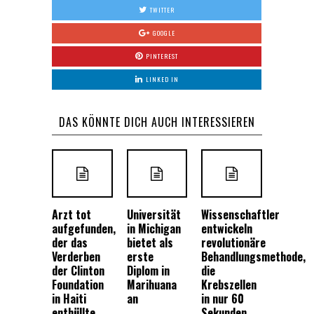
TWITTER
GOOGLE
PINTEREST
LINKED IN
DAS KÖNNTE DICH AUCH INTERESSIEREN
Arzt tot
Universität
Wissenschaftler
aufgefunden,
in Michigan
entwickeln
der das
bietet als
revolutionäre
Verderben
erste
Behandlungsmethode,
der Clinton
Diplom in
die
Foundation
Marihuana
Krebszellen
in Haiti
an
in nur 60
enthüllte
Sekunden