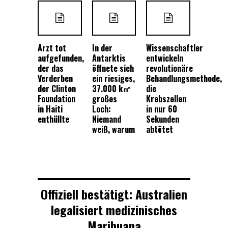
Arzt tot
In der
Wissenschaftler
aufgefunden,
Antarktis
entwickeln
der das
öffnete sich
revolutionäre
Verderben
ein riesiges,
Behandlungsmethode,
der Clinton
37.000 k㎡
die
Foundation
großes
Krebszellen
in Haiti
Loch:
in nur 60
enthüllte
Niemand
Sekunden
weiß, warum
abtötet
Offiziell bestätigt: Australien
legalisiert medizinisches
Marihuana