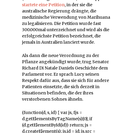
startete eine Petition
, in der sie die
australische Regierung drängte, die
medizinische Verwendung von Marihuana
zu legalisieren. Die Petition wurde fast
300.000mal unterzeichnet und wird als die
erfolgreichste Petition bezeichnet, die
jemals in Australien lanciert wurde.
Als dann die neue Verordnung zu der
Pflanze angekündigt wurde, trug Senator
Richard Di Natale Daniels Geschichte dem
Parlament vor. Er sprach Lucy seinen
Respekt dafür aus, dass sie sich für andere
Patienten einsetzte, die sich derzeit in
Situationen befinden, die der ihres
verstorbenen Sohnes ähneln.
(function(d, s, id) { var js, fjs =
d.getElementsByTagName(s)[0]; if
(d.getElementById(id)) return; js =
d.createElement(s); js.id = id; js.src =