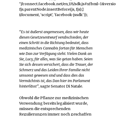
“//connect.facebook.net/en_US/sdk.js#xfbml=1&versio
fjs.parentNode.insertBefore(js, fjs);}
(document, ‘script’, ‘facebook-jssdk’));
“Es ist äußerst angemessen, dass wir heute
diesen Gesetzesentwurf verabschieden, der
einen Schritt in die Richtung bedeutet, dass
medizinisches Cannabis fortan für Menschen
wie Dan zur Verfügung steht. Vielen Dank an
Sie, Lucy, für alles, was Sie getan haben. Seien
Sie sich dessen versichert, dass die Trauer, der
Schmerz und das Leiden Ihrer Familie nicht
umsonst gewesen sind und dass dies das
Vermächtnis ist, das Dan hier im Parlament
hinterlässt”
, sagte Senator Di Natale.
Obwohl die Pflanze zur medizinischen
Verwendung bereits legalisiert wurde,
müssen die entsprechenden
Regulierungen immer noch geschaffen