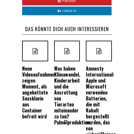
PINTEREST
LINKED IN
DAS KÖNNTE DICH AUCH INTERESSIEREN
Neue
Was haben
Amnesty
Videoaufnahmen
Klimawandel,
International:
zeigen
Kinderarbeit
Apple und
Moment, als
und die
Microsoft
angekettete
Ausrottung
verwenden
Sexsklavin
von
Batterien,
aus
Tierarten
die mit
Container
miteinander
Kobalt
befreit wird
zu tun?
hergestellt
Palmölproduktion
wurden, das
von