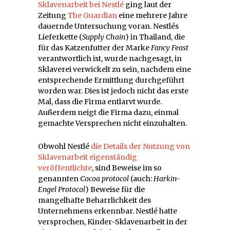
Sklavenarbeit bei Nestlé
ging laut der
Zeitung
The Guardian
eine mehrere Jahre
dauernde Untersuchung voran. Nestlés
Lieferkette (
Supply Chain
) in Thailand, die
für das Katzenfutter der Marke
Fancy Feast
verantwortlich ist, wurde nachgesagt, in
Sklaverei verwickelt zu sein, nachdem eine
entsprechende Ermittlung durchgeführt
worden war. Dies ist jedoch nicht das erste
Mal, dass die Firma entlarvt wurde.
Außerdem neigt die Firma dazu, einmal
gemachte Versprechen nicht einzuhalten.
Obwohl Nestlé
die Details der Nutzung von
Sklavenarbeit eigenständig
veröffentlichte
, sind Beweise im so
genannten
Cocoa protocol
(auch:
Harkin-
Engel Protocol
) Beweise für die
mangelhafte Beharrlichkeit des
Unternehmens erkennbar. Nestlé hatte
versprochen, Kinder-Sklavenarbeit in der