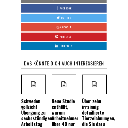
FACEBOOK
TWITTER
GOOGLE
PINTEREST
LINKED IN
DAS KÖNNTE DICH AUCH INTERESSIEREN
Schweden
Neue Studie
Über zehn
vollzieht
enthüllt,
irrsinnig
Übergang zu
warum
detaillierte
sechsstündigem
Arbeitnehmer
Tierzeichnungen,
Arbeitstag
über 40 nur
die Sie dazu