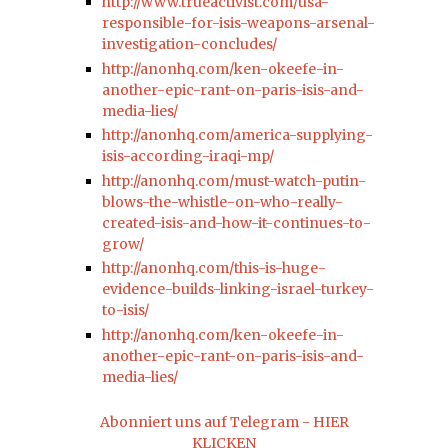
http://www.trueactivist.com/usa-
responsible-for-isis-weapons-arsenal-
investigation-concludes/
http://anonhq.com/ken-okeefe-in-
another-epic-rant-on-paris-isis-and-
media-lies/
http://anonhq.com/america-supplying-
isis-according-iraqi-mp/
http://anonhq.com/must-watch-putin-
blows-the-whistle-on-who-really-
created-isis-and-how-it-continues-to-
grow/
http://anonhq.com/this-is-huge-
evidence-builds-linking-israel-turkey-
to-isis/
http://anonhq.com/ken-okeefe-in-
another-epic-rant-on-paris-isis-and-
media-lies/
Abonniert uns auf Telegram - HIER
KLICKEN