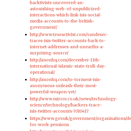
hacktivists-uncovered-an-
astonishing-web-of-unpublicized-
interactions-which-link-isis-social-
media-accounts-to-the-british-
government/
http://www.trueactivist.com/vandesec-
traces-isis-twitter-accounts-back-to-
internet-addresses-and-unearths-a-
surprising-source/
http://anonhq.com/december-11th-
international-islamic-state-troll-day-
operational/
http://anonhq.com/to-torment-isis-
anonymous-unleash-their-most-
powerful-weapon-yet/
http://www.mirror.co.uk/news/technology-
science/technology/hackers-trace-
isis-twitter-accounts-7010417
https://www.gov.uk/government/organisations/d
for-work-pensions