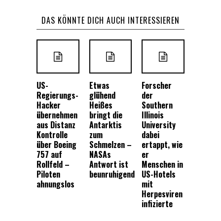
DAS KÖNNTE DICH AUCH INTERESSIEREN
US-
Etwas
Forscher
Regierungs-
glühend
der
Hacker
Heißes
Southern
übernehmen
bringt die
Illinois
aus Distanz
Antarktis
University
Kontrolle
zum
dabei
über Boeing
Schmelzen –
ertappt, wie
757 auf
NASAs
er
Rollfeld –
Antwort ist
Menschen in
Piloten
beunruhigend
US-Hotels
ahnungslos
mit
Herpesviren
infizierte