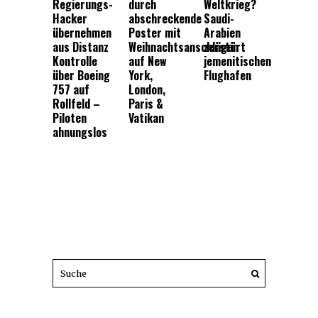
Regierungs-
durch
Weltkrieg?
Hacker
abschreckende
Saudi-
übernehmen
Poster mit
Arabien
aus Distanz
Weihnachtsanschlägen
zerstört
Kontrolle
auf New
jemenitischen
über Boeing
York,
Flughafen
757 auf
London,
Rollfeld –
Paris &
Piloten
Vatikan
ahnungslos