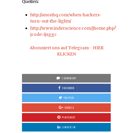
Quellen:
http://anonhq.com/when-hackers-
turn-out-the-lights/
http://www.inderscience.com/jhome.php?
jcode=ijsggc
Abonniert uns auf Telegram - HIER
KLICKEN
1 COMMENT
FACEBOOK
TWITTER
GOOGLE
PINTEREST
LINKED IN