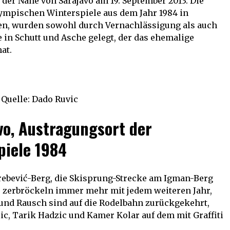
er Nähe von Sarajavo am 19. September 2013. Die
ympischen Winterspiele aus dem Jahr 1984 in
ien, wurden sowohl durch Vernachlässigung als auch
e in Schutt und Asche gelegt, der das ehemalige
at.
Quelle: Dado Ruvic
vo, Austragungsort der
piele 1984
rebević-Berg, die Skisprung-Strecke am Igman-Berg
r zerbröckeln immer mehr mit jedem weiteren Jahr,
 und Rausch sind auf die Rodelbahn zurückgekehrt,
c, Tarik Hadzic und Kamer Kolar auf dem mit Graffiti