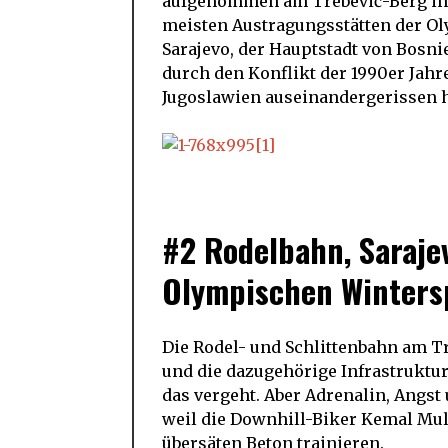
aufgenommen am Trebević-Berg in d
meisten Austragungsstätten der Ol
Sarajevo, der Hauptstadt von Bosn
durch den Konflikt der 1990er Jahr
Jugoslawien auseinandergerissen h
#2 Rodelbahn, Saraje
Olympischen Winters
Die Rodel- und Schlittenbahn am T
und die dazugehörige Infrastruktu
das vergeht. Aber Adrenalin, Angst
weil die Downhill-Biker Kemal Muli
übersäten Beton trainieren.