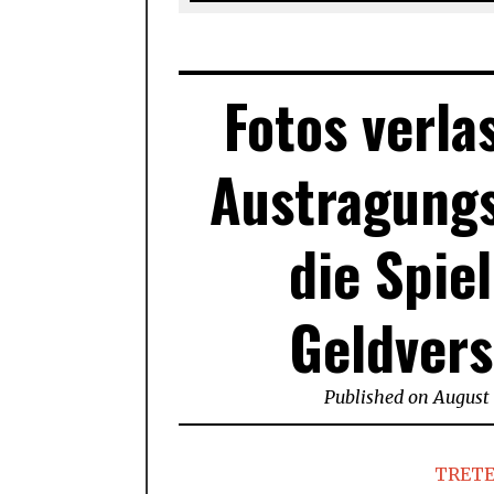
Fotos verla
Austragungs
die Spie
Geldver
Published on
August 
TRETE