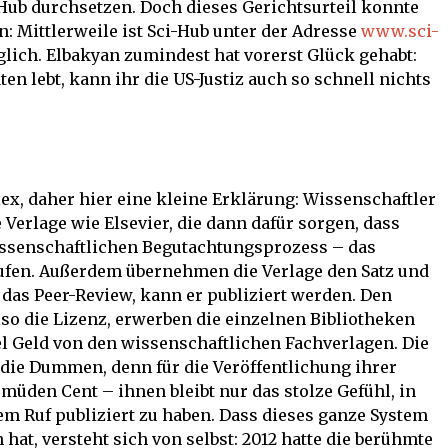
Hub durchsetzen. Doch dieses Gerichtsurteil konnte
n: Mittlerweile ist Sci-Hub unter der Adresse
www.sci-
lich. Elbakyan zumindest hat vorerst Glück gehabt:
ten lebt, kann ihr die US-Justiz auch so schnell nichts
x, daher hier eine kleine Erklärung: Wissenschaftler
Verlage wie Elsevier, die dann dafür sorgen, dass
issenschaftlichen Begutachtungsprozess – das
ufen. Außerdem übernehmen die Verlage den Satz und
 das Peer-Review, kann er publiziert werden. Den
lso die Lizenz, erwerben die einzelnen Bibliotheken
l Geld von den wissenschaftlichen Fachverlagen. Die
 die Dummen, denn für die Veröffentlichung ihrer
 müden Cent – ihnen bleibt nur das stolze Gefühl, in
tem Ruf publiziert zu haben. Dass dieses ganze System
 hat, versteht sich von selbst: 2012 hatte die berühmte