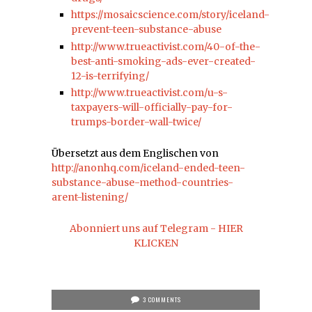
https://mosaicscience.com/story/iceland-
prevent-teen-substance-abuse
http://www.trueactivist.com/40-of-the-
best-anti-smoking-ads-ever-created-
12-is-terrifying/
http://www.trueactivist.com/u-s-
taxpayers-will-officially-pay-for-
trumps-border-wall-twice/
Übersetzt aus dem Englischen von
http://anonhq.com/iceland-ended-teen-
substance-abuse-method-countries-
arent-listening/
Abonniert uns auf Telegram - HIER
KLICKEN
3 COMMENTS