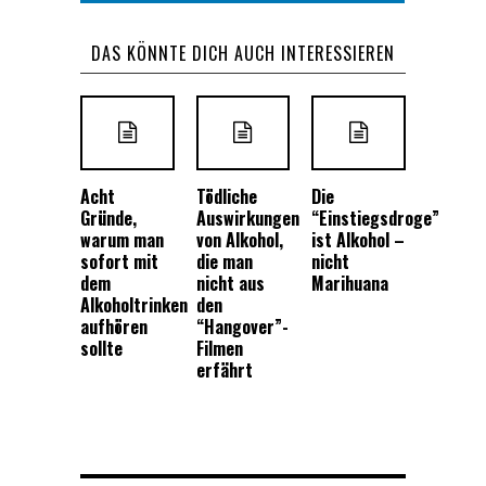
DAS KÖNNTE DICH AUCH INTERESSIEREN
Acht
Tödliche
Die
Gründe,
Auswirkungen
“Einstiegsdroge”
warum man
von Alkohol,
ist Alkohol –
sofort mit
die man
nicht
dem
nicht aus
Marihuana
Alkoholtrinken
den
aufhören
“Hangover”-
sollte
Filmen
erfährt