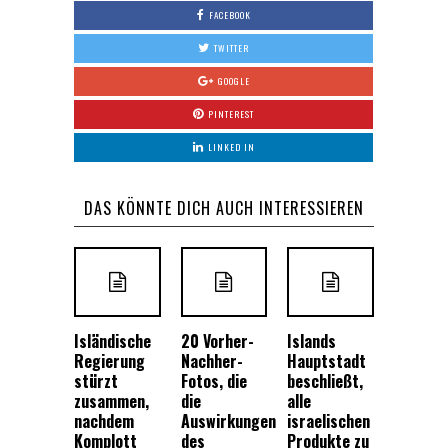
FACEBOOK
TWITTER
GOOGLE
PINTEREST
LINKED IN
DAS KÖNNTE DICH AUCH INTERESSIEREN
Isländische
20 Vorher-
Islands
Regierung
Nachher-
Hauptstadt
stürzt
Fotos, die
beschließt,
zusammen,
die
alle
nachdem
Auswirkungen
israelischen
Komplott
des
Produkte zu