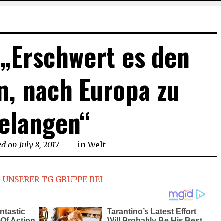
: „Erschwert es den
n, nach Europa zu
elangen“
ed on
July 8, 2017
July
in
Welt
8,
2017
 UNSERER TG GRUPPE BEI