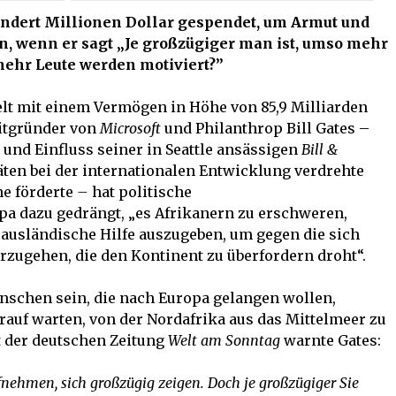
ndert Millionen Dollar gespendet, um Armut und
n, wenn er sagt „Je großzügiger man ist, umso mehr
mehr Leute werden motiviert?”
Welt mit einem Vermögen in Höhe von 85,9 Milliarden
Mitgründer von
Microsoft
und Philanthrop Bill Gates –
nd Einfluss seiner in Seattle ansässigen
Bill &
äten bei der internationalen Entwicklung verdrehte
e förderte
–
hat politische
a dazu gedrängt, „es Afrikanern zu erschweren,
 ausländische Hilfe auszugeben, um gegen die sich
rzugehen, die den Kontinent zu überfordern droht“.
enschen sein, die nach Europa gelangen wollen,
arauf warten, von der Nordafrika aus das Mittelmeer zu
t der deutschen Zeitung
Welt am Sonntag
warnte Gates:
fnehmen, sich großzügig zeigen. Doch je großzügiger Sie