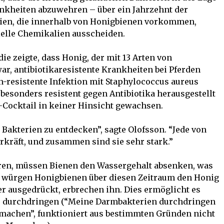
ankheiten abzuwehren – über ein Jahrzehnt der
ien, die innerhalb von Honigbienen vorkommen,
ielle Chemikalien ausscheiden.
 die zeigte, dass Honig, der mit 13 Arten von
r, antibiotikaresistente Krankheiten bei Pferden
in-resistente Infektion mit Staphylococcus aureus
s besonders resistent gegen Antibiotika herausgestellt
-Cocktail in keiner Hinsicht gewachsen.
 Bakterien zu entdecken”, sagte Olofsson. “Jede von
rkräft, und zusammen sind sie sehr stark.”
ren, müssen Bienen den Wassergehalt absenken, was
bar würgen Honigbienen über diesen Zeitraum den Honig
r ausgedrückt, erbrechen ihn. Dies ermöglicht es
u durchdringen (“Meine Darmbakterien durchdringen
r machen”, funktioniert aus bestimmten Gründen nicht