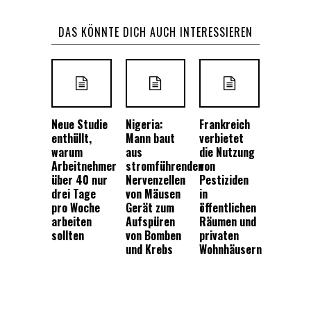
DAS KÖNNTE DICH AUCH INTERESSIEREN
Neue Studie
Nigeria:
Frankreich
enthüllt,
Mann baut
verbietet
warum
aus
die Nutzung
Arbeitnehmer
stromführenden
von
über 40 nur
Nervenzellen
Pestiziden
drei Tage
von Mäusen
in
pro Woche
Gerät zum
öffentlichen
arbeiten
Aufspüren
Räumen und
sollten
von Bomben
privaten
und Krebs
Wohnhäusern