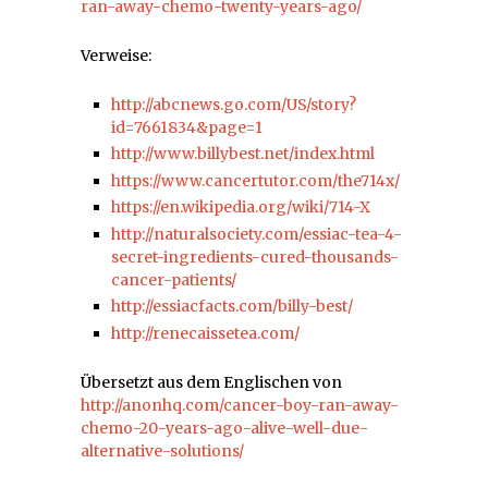
ran-away-chemo-twenty-years-ago/
Verweise:
http://abcnews.go.com/US/story?
id=7661834&page=1
http://www.billybest.net/index.html
https://www.cancertutor.com/the714x/
https://en.wikipedia.org/wiki/714-X
http://naturalsociety.com/essiac-tea-4-
secret-ingredients-cured-thousands-
cancer-patients/
http://essiacfacts.com/billy-best/
http://renecaissetea.com/
Übersetzt aus dem Englischen von
http://anonhq.com/cancer-boy-ran-away-
chemo-20-years-ago-alive-well-due-
alternative-solutions/