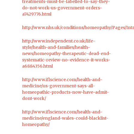
treatments-must-be-labelled-to-say-they-
do-not-work-us-government-orders-
a7429776.html
http://www.nhs.uk/conditions/homeopathy/Pages/Int
http://www.independent.co.uk/life-
style/health-and-families/health-
news/homeopathy-therapeutic-dead-end-
systematic-review-no-evidence-it-works-
a6884356.html
http://www.iflscience.com/health-and-
medicine/us-government-says-all-
homeopathic-products-now-have-admit-
dont-work/
http://www.iflscience.com/health-and-
medicine/england-wales-could-blacklist-
homeopathy/