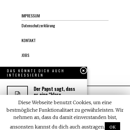
IMPRESSUM
Datenschutzerklärung
KONTAKT
JOBS
Über uns, den “Wächter”
DAS KÖNNTE DICH AUCH
INTERESSIEREN
Der Papst sagt, dass
es eine “klare
Notwendigkeit für
Diese Webseite benutzt Cookies, um eine
Wissenschaft” gibt, um
bestmögliche Funktionalitaet zu gewährleisten. Wir
den Planeten zu
schützen
nehmen an, dass du damit einverstanden bist,
All rights reserved. Designed by
Withemes
Tweet Share 0 Reddit +1
ansonsten kannst du dich auch austragen.
OK
Pocket LinkedIn 0