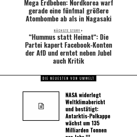
Mega Erdbeben: Nordkorea warf
Previous
post:
gerade eine fünfmal größere
Atombombe ab als in Nagasaki
NÄCHSTE STORY
“Hummus statt Heimat“: Die
Next
post:
Partei kapert Facebook-Konten
der AfD und erntet neben Jubel
auch Kritik
DIE NEUESTEN VON UMWELT
NASA widerlegt
Weltklimabericht
und bestätigt:
Antarktis-Polkappe
wächst um 135
Milliarden Tonnen
pro Jahr !!!