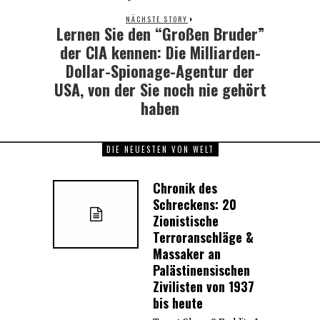
NÄCHSTE STORY
Lernen Sie den “Großen Bruder”
Next
post:
der CIA kennen: Die Milliarden-
Dollar-Spionage-Agentur der
USA, von der Sie noch nie gehört
haben
DIE NEUESTEN VON WELT
Chronik des
Schreckens: 20
Zionistische
Terroranschläge &
Massaker an
Palästinensischen
Zivilisten von 1937
bis heute