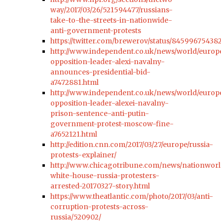
way/2017/03/26/521594477/russians-
take-to-the-streets-in-nationwide-
anti-government-protests
https://twitter.com/brewerov/status/84599675438
http://www.independent.co.uk/news/world/europe
opposition-leader-alexi-navalny-
announces-presidential-bid-
a7472881.html
http://www.independent.co.uk/news/world/europe
opposition-leader-alexei-navalny-
prison-sentence-anti-putin-
government-protest-moscow-fine-
a7652121.html
http://edition.cnn.com/2017/03/27/europe/russia-
protests-explainer/
http://www.chicagotribune.com/news/nationworl
white-house-russia-protesters-
arrested-20170327-story.html
https://www.theatlantic.com/photo/2017/03/anti-
corruption-protests-across-
russia/520902/