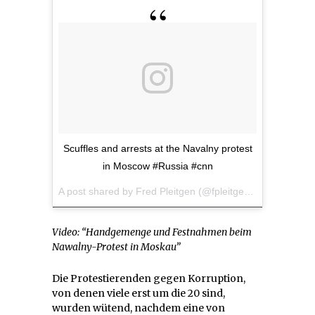
Scuffles and arrests at the Navalny protest
in Moscow #Russia #cnn
A post shared by Fred Pleitgen (@fpleitgencnn) on
Mar 2
Video: “Handgemenge und Festnahmen beim
Nawalny-Protest in Moskau”
Die Protestierenden gegen Korruption,
von denen viele erst um die 20 sind,
wurden wütend, nachdem eine von