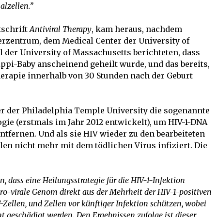
alzellen.”
tschrift
Antiviral Therapy
, kam heraus, nachdem
rzentrum, dem Medical Center der University of
 der University of Massachusetts berichteten, dass
ippi-Baby anscheinend geheilt wurde, und das bereits,
herapie innerhalb von 30 Stunden nach der Geburt
her der Philadelphia Temple University die sogenannte
ie (erstmals im Jahr 2012 entwickelt), um HIV-1-DNA
fernen. Und als sie HIV wieder zu den bearbeiteten
en nicht mehr mit dem tödlichen Virus infiziert. Die
, dass eine Heilungsstrategie für die HIV-1-Infektion
pro-virale Genom direkt aus der Mehrheit der HIV-1-positiven
-Zellen, und Zellen vor künftiger Infektion schützen, wobei
ht geschädigt werden. Den Ergebnissen zufolge ist dieser