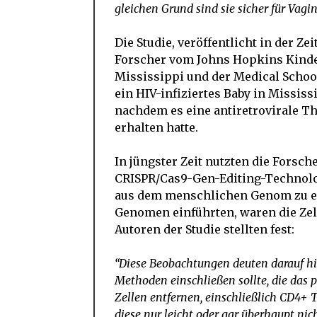
gleichen Grund sind sie sicher für Vagin
Die Studie, veröffentlicht in der Zei
Forscher vom Johns Hopkins Kinde
Mississippi und der Medical School
ein HIV-infiziertes Baby in Mississ
nachdem es eine antiretrovirale T
erhalten hatte.
In jüngster Zeit nutzten die Forsc
CRISPR/Cas9-Gen-Editing-Technolog
aus dem menschlichen Genom zu ent
Genomen einführten, waren die Zell
Autoren der Studie stellten fest:
“Diese Beobachtungen deuten darauf hin
Methoden einschließen sollte, die das 
Zellen entfernen, einschließlich CD4+ T
diese nur leicht oder gar überhaupt nic