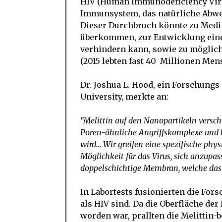
HIV (Human Immunodeficiency Virus
Immunsystem, das natürliche Abweh
Dieser Durchbruch könnte zu Medi
überkommen, zur Entwicklung eines
verhindern kann, sowie zu möglic
(2015 lebten fast 40 Millionen Men
Dr. Joshua L. Hood, ein Forschung
University, merkte an:
“Melittin auf den Nanopartikeln verschm
Poren-ähnliche Angriffskomplexe und br
wird…
Wir greifen eine spezifische phy
Möglichkeit für das Virus, sich anzupa
doppelschichtige Membran, welche das 
In Labortests fusionierten die Fors
als HIV sind. Da die Oberfläche de
worden war, prallten die Melittin-b