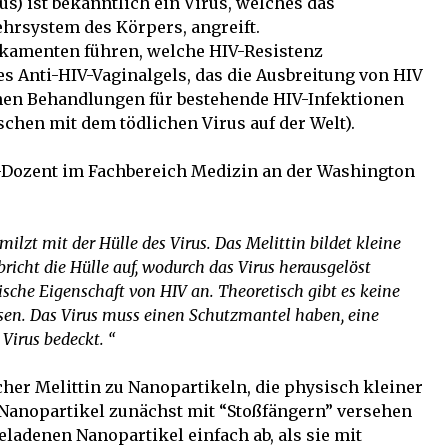
) ist bekanntlich ein Virus, welches das
rsystem des Körpers, angreift.
kamenten führen, welche HIV-Resistenz
 Anti-HIV-Vaginalgels, das die Ausbreitung von HIV
hen Behandlungen für bestehende HIV-Infektionen
schen mit dem tödlichen Virus auf der Welt).
s-Dozent im Fachbereich Medizin an der Washington
ilzt mit der Hülle des Virus. Das Melittin bildet kleine
icht die Hülle auf, wodurch das Virus herausgelöst
sische Eigenschaft von HIV an
. Theoretisch gibt es keine
ssen. Das Virus muss einen Schutzmantel haben, eine
Virus bedeckt. “
cher Melittin zu Nanopartikeln, die physisch kleiner
r Nanopartikel zunächst mit “Stoßfängern” versehen
eladenen Nanopartikel einfach ab, als sie mit