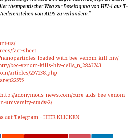
ller therapeutischer Weg zur Beseitigung von HIV-1 aus T-
Wiederenstehen von AIDS zu verhindern
.
“
nt-us/
rces/fact-sheet
3/nanoparticles-loaded-with-bee-venom-kill-hiv/
ntry/bee-venom-kills-hiv-cells_n_2843743
om/articles/257138.php
/srep22555
http://anonymous-news.com/cure-aids-bee-venom-
n-university-study-2/
ns auf Telegram - HIER KLICKEN