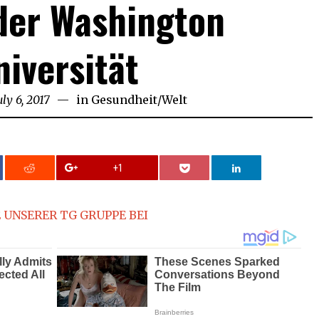
der Washington
niversität
uly 6, 2017
July
in
Gesundheit
/
Welt
7,
2017
+1
 UNSERER TG GRUPPE BEI