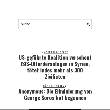
VORHERIGE STORY
US-geführte Koalition verschont
Previous
post:
ISIS-Ölförderanlagen in Syrien,
tötet indes mehr als 300
Zivilisten
NÄCHSTE STORY
Anonymous: Die Eliminierung von
Next
post:
George Soros hat begonnen