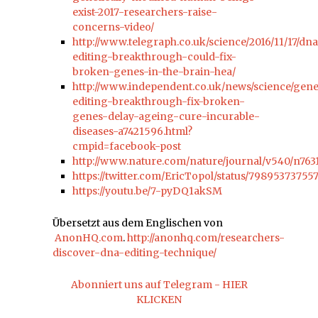
exist-2017-researchers-raise-
concerns-video/
http://www.telegraph.co.uk/science/2016/11/17/dna
editing-breakthrough-could-fix-
broken-genes-in-the-brain-hea/
http://www.independent.co.uk/news/science/gen
editing-breakthrough-fix-broken-
genes-delay-ageing-cure-incurable-
diseases-a7421596.html?
cmpid=facebook-post
http://www.nature.com/nature/journal/v540/n7631
https://twitter.com/EricTopol/status/7989537375
https://youtu.be/7-pyDQ1akSM
Übersetzt aus dem Englischen von
AnonHQ.com
.
http://anonhq.com/researchers-
discover-dna-editing-technique/
Abonniert uns auf Telegram - HIER
KLICKEN