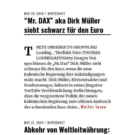
POSTED
MAY 25, 2018
MAY
WIRTSCHAFT
“Mr. DAX” aka Dirk Müller
ON
25,
2018
sieht schwarz für den Euro
TRETE UNSERER TG GRUPPE BEI
Loading... Titelbild: Foto: THOMAS
LOHNES/AFP/Getty Images Von
epochtimes.de „Mr.Dax“ Dirk Müller sieht
schwarz für den Euro, wenn die neue
italienische Regierung ihre Ankündigungen
wahr macht. Dirk Müller, Börsenmakler und
Fondsmanager, äußerte in seiner jüngsten
YouTube Veröffentlichung Befürchtungen,
dass die vorgesehene Politik der neuen
italienischen Regierung zum offenen Ausbruch
Weiter lesen
der schwelenden Euro-Krise…
POSTED
MAY 21, 2018
MAY
WIRTSCHAFT
Abkehr von Weltleitwährung:
ON
21,
2018