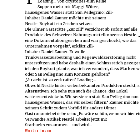
Loading... Von citystories-ulm Keine
Suppen mehr mit Maggi-Würze,
hauseigenes Wasser statt San Pellegrino: Zill-
Inhaber Daniel Zauner möchte mit seinem
Nestle-Boykott ein Zeichen setzen.
Die Ulmer Gaststätte „Zur Zill“ verzichtet ab sofort auf alle
Produkte des Schweizer Nahrungsmittelkonzerns Nestle. „
eine Dokumentation gesehen und war geschockt, wie das
Unternehmen vorgeht“, erklärt Zill-
Inhaber Daniel Zauner. Er wolle
Trinkwasserausbeutung und Regenwaldzerstörung nicht
unterstützen und habe deshalb einen Schlussstrich gezogen
ich den Boykott plante, war ich verwundert, dass Marken 
oder San Pellegrino zum Konzern gehören.“
„Verzicht ist zu verkraften“ Loading...
Obwohl Nestle hinter vielen bekannten Produkten steckt, sei
Alternativen. Ich sehe nun auch die Chance, das Lokal
weiterzuentwickeln. Wir servieren statt San Pellegrino nun
hauseigenes Wasser, das wir selber filtern.“ Zauner möchte
seinem Schritt zudem Vorbild für andere Ulmer
Gastronomiebetriebe sein: „Es wäre schön, wenn wir hier ei
Verwandte Artikel: Nestlé arbeitet jetzt mit
Starbucks zusammen – und wird…
Weiter lesen