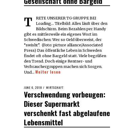
Gesellschaft ohne Bargeld
TRETE UNSERER TG GRUPPE BEI
Loading... Titelbild: Alles läuft über den
Bildschirm. Beim Bezahlen per Handy
gibt es mittlerweile ein eigenes Wort im
Schwedischen: Wer so Geld überweist, der
“swisht”. (Foto: picture alliance/Associated
Press) Das öffentliche Leben in Schweden
findet oft ohne Bargeld statt. Viele begrüßen
den Trend. Doch einige Rentner- und
Verbrauchergruppen machen sich Sorgen.
Weiter lesen
Und…
POSTED
JUNE 6, 2018
JUNE
WIRTSCHAFT
Verschwendung vorbeugen:
ON
6,
2018
Dieser Supermarkt
verschenkt fast abgelaufene
Lebensmittel