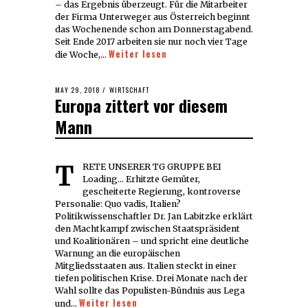
– das Ergebnis überzeugt. Für die Mitarbeiter
der Firma Unterweger aus Österreich beginnt
das Wochenende schon am Donnerstagabend.
Seit Ende 2017 arbeiten sie nur noch vier Tage
Weiter lesen
die Woche,…
POSTED
MAY 29, 2018
WIRTSCHAFT
Europa zittert vor diesem
ON
Mann
TRETE UNSERER TG GRUPPE BEI
Loading... Erhitzte Gemüter,
gescheiterte Regierung, kontroverse
Personalie: Quo vadis, Italien?
Politikwissenschaftler Dr. Jan Labitzke erklärt
den Machtkampf zwischen Staatspräsident
und Koalitionären – und spricht eine deutliche
Warnung an die europäischen
Mitgliedsstaaten aus. Italien steckt in einer
tiefen politischen Krise. Drei Monate nach der
Wahl sollte das Populisten-Bündnis aus Lega
Weiter lesen
und…