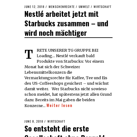
POSTED
JUNE 12, 2018
JUNE
MENSCHENRECHTE
/
UMWELT
/
WIRTSCHAFT
Nestlé arbeitet jetzt mit
ON
12,
2018
Starbucks zusammen – und
wird noch mächtiger
TRETE UNSERER TG GRUPPE BEI
Loading... Nestlé verkauft bald
Produkte von Starbucks: Vor einem
Monat hat sich der Schweizer
Lebensmittelkonzern die
Vermarktungsrechte für Kaffee, Tee und Eis
des US-Coffeeshops gesichert – und wächst
damit weiter. Wer Starbucks nicht sowieso
schon meidet, hat spätestens jetzt allen Grund
dazu: Bereits im Mai gaben die beiden
Weiter lesen
Konzerne…
POSTED
JUNE 8, 2018
JUNE
WIRTSCHAFT
So entsteht die erste
ON
9,
2018