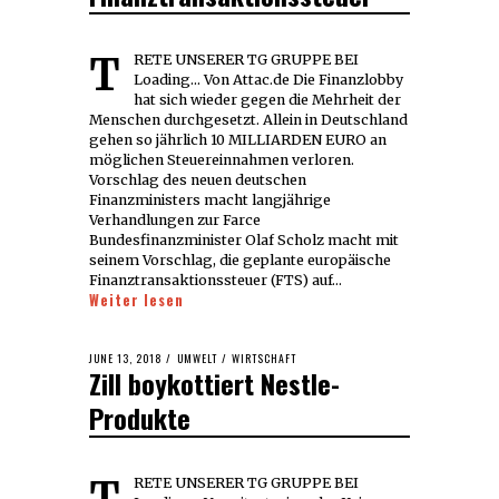
TRETE UNSERER TG GRUPPE BEI
Loading... Von Attac.de Die Finanzlobby
hat sich wieder gegen die Mehrheit der
Menschen durchgesetzt. Allein in Deutschland
gehen so jährlich 10 MILLIARDEN EURO an
möglichen Steuereinnahmen verloren.
Vorschlag des neuen deutschen
Finanzministers macht langjährige
Verhandlungen zur Farce
Bundesfinanzminister Olaf Scholz macht mit
seinem Vorschlag, die geplante europäische
Finanztransaktionssteuer (FTS) auf…
Weiter lesen
POSTED
JUNE 13, 2018
JUNE
UMWELT
/
WIRTSCHAFT
Zill boykottiert Nestle-
ON
13,
2018
Produkte
TRETE UNSERER TG GRUPPE BEI