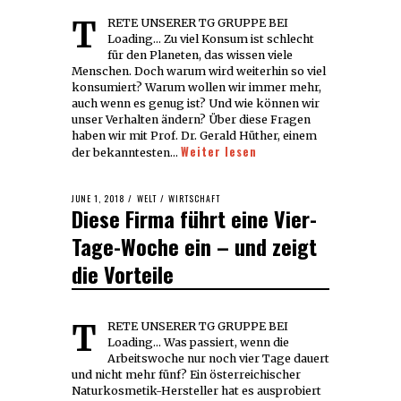
TRETE UNSERER TG GRUPPE BEI
Loading... Zu viel Konsum ist schlecht
für den Planeten, das wissen viele
Menschen. Doch warum wird weiterhin so viel
konsumiert? Warum wollen wir immer mehr,
auch wenn es genug ist? Und wie können wir
unser Verhalten ändern? Über diese Fragen
haben wir mit Prof. Dr. Gerald Hüther, einem
Weiter lesen
der bekanntesten…
POSTED
JUNE 1, 2018
JUNE
WELT
/
WIRTSCHAFT
Diese Firma führt eine Vier-
ON
1,
2018
Tage-Woche ein – und zeigt
die Vorteile
TRETE UNSERER TG GRUPPE BEI
Loading... Was passiert, wenn die
Arbeitswoche nur noch vier Tage dauert
und nicht mehr fünf? Ein österreichischer
Naturkosmetik-Hersteller hat es ausprobiert