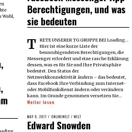
en
Berechtigungen, und was
hte
s Wahl,
sie bedeuten
T
RETE UNSERER TG GRUPPE BEI Loading...
Hier ist eine kurze Liste der
beunruhigendsten Berechtigungen, die
Messenger erfordert und eine rasche Erklärung
,
dessen, was es für Sie und Ihre Privatsphäre
bedeutet. Den Status der
Netzwerkkonnektivität ändern – das bedeutet,
dass Facebook Ihre Verbindung zum Internet-
,
oder Mobilfunkdienst ändern oder verändern
am
kann. Im Grunde genommen versetzen Sie…
Weiter lesen
POSTED
MAY 9, 2017
MAY
ONLINEWELT
/
WELT
Edward Snowden
ON
9,
2017
ading...