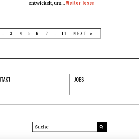
Weiter lesen
entwickelt, um…
…
3
4
5
6
7
…
11
NEXT »
NTAKT
JOBS