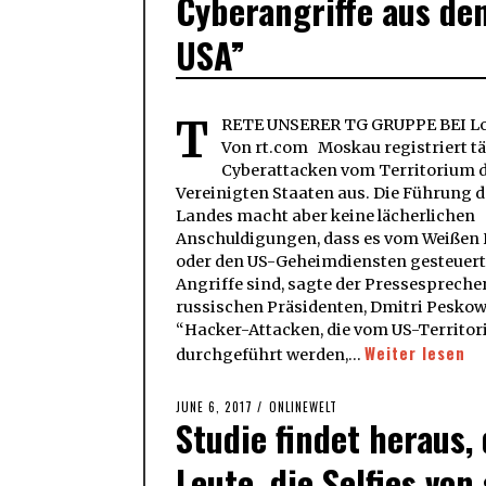
Cyberangriffe aus de
USA”
T
RETE UNSERER TG GRUPPE BEI Lo
Von rt.com Moskau registriert tä
Cyberattacken vom Territorium 
Vereinigten Staaten aus. Die Führung d
Landes macht aber keine lächerlichen
Anschuldigungen, dass es vom Weißen
oder den US-Geheimdiensten gesteuer
Angriffe sind, sagte der Pressespreche
russischen Präsidenten, Dmitri Pesko
“Hacker-Attacken, die vom US-Territo
Weiter lesen
durchgeführt werden,…
POSTED
JUNE 6, 2017
ONLINEWELT
Studie findet heraus,
ON
Leute, die Selfies von