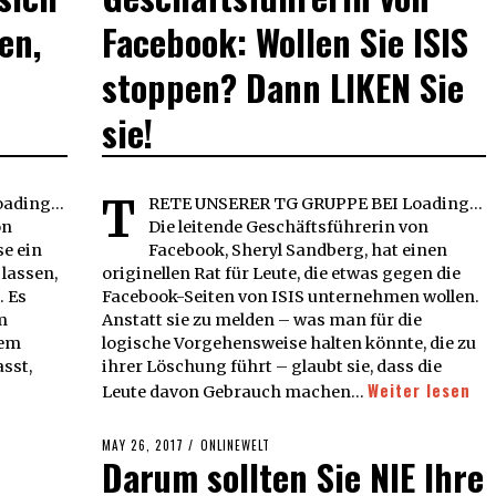
en,
Facebook: Wollen Sie ISIS
stoppen? Dann LIKEN Sie
sie!
T
ading...
RETE UNSERER TG GRUPPE BEI Loading...
on
Die leitende Geschäftsführerin von
e ein
Facebook, Sheryl Sandberg, hat einen
 lassen,
originellen Rat für Leute, die etwas gegen die
. Es
Facebook-Seiten von ISIS unternehmen wollen.
m
Anstatt sie zu melden – was man für die
lem
logische Vorgehensweise halten könnte, die zu
sst,
ihrer Löschung führt – glaubt sie, dass die
Weiter lesen
Leute davon Gebrauch machen…
POSTED
MAY 26, 2017
ONLINEWELT
Darum sollten Sie NIE Ihre
ON