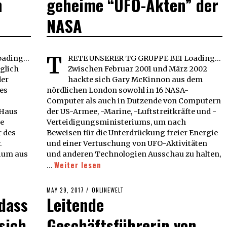
n
geheime “UFO-Akten” der
NASA
T
ading...
RETE UNSERER TG GRUPPE BEI Loading...
glich
Zwischen Februar 2001 und März 2002
der
hackte sich Gary McKinnon aus dem
es
nördlichen London sowohl in 16 NASA-
Computer als auch in Dutzende von Computern
 Haus
der US-Armee, -Marine, -Luftstreitkräfte und -
te
Verteidigungsministeriums, um nach
r des
Beweisen für die Unterdrückung freier Energie
w.
und einer Vertuschung von UFO-Aktivitäten
rium aus
und anderen Technologien Ausschau zu halten,
Weiter lesen
…
POSTED
MAY 29, 2017
ONLINEWELT
 dass
Leitende
ON
 sich
Geschäftsführerin von