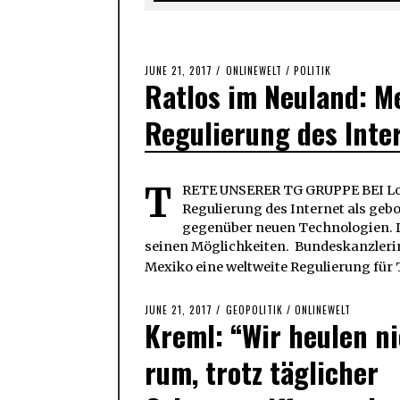
POSTED
JUNE 21, 2017
JUNE
ONLINEWELT
/
POLITIK
Ratlos im Neuland: Me
ON
21,
2017
Regulierung des Inte
T
RETE UNSERER TG GRUPPE BEI Load
Regulierung des Internet als gebo
gegenüber neuen Technologien. De
seinen Möglichkeiten. Bundeskanzlerin
Mexiko eine weltweite Regulierung für 
POSTED
JUNE 21, 2017
JUNE
GEOPOLITIK
/
ONLINEWELT
Kreml: “Wir heulen n
ON
21,
2017
rum, trotz täglicher