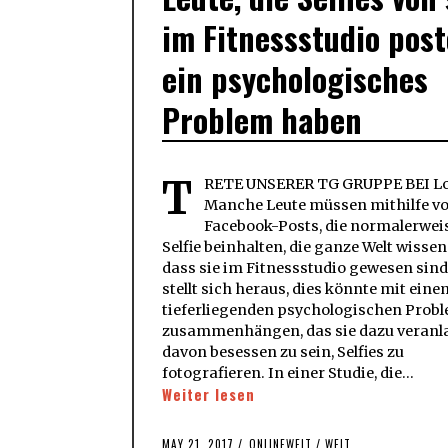
im Fitnessstudio post
ein psychologisches
Problem haben
T
RETE UNSERER TG GRUPPE BEI Lo
Manche Leute müssen mithilfe v
Facebook-Posts, die normalerweis
Selfie beinhalten, die ganze Welt wissen
dass sie im Fitnessstudio gewesen sind
stellt sich heraus, dies könnte mit eine
tieferliegenden psychologischen Prob
zusammenhängen, das sie dazu veranla
davon besessen zu sein, Selfies zu
fotografieren. In einer Studie, die…
Weiter lesen
POSTED
MAY 21, 2017
MAY
ONLINEWELT
/
WELT