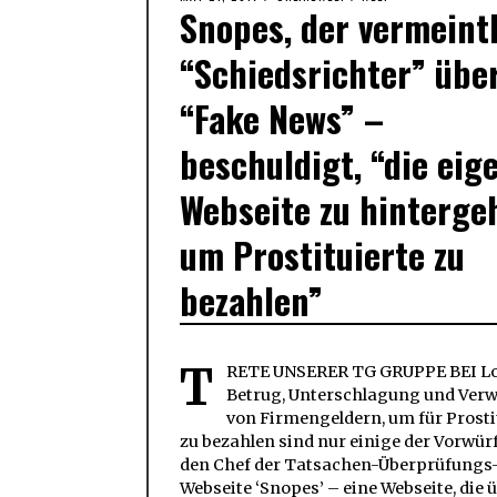
Snopes, der vermeint
ON
21,
2017
“Schiedsrichter” übe
“Fake News” –
beschuldigt, “die eig
Webseite zu hinterge
um Prostituierte zu
bezahlen”
T
RETE UNSERER TG GRUPPE BEI Lo
Betrug, Unterschlagung und Ve
von Firmengeldern, um für Prosti
zu bezahlen sind nur einige der Vorwür
den Chef der Tatsachen-Überprüfungs
Webseite ‘Snopes’ – eine Webseite, die 