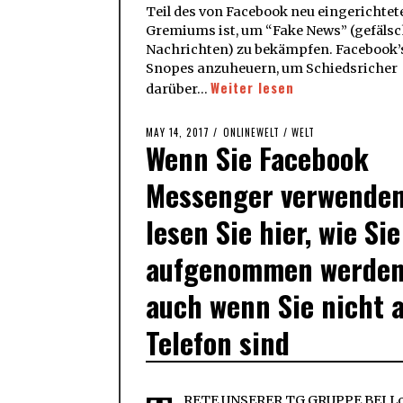
Teil des von Facebook neu eingerichtet
Gremiums ist, um “Fake News” (gefälsc
Nachrichten) zu bekämpfen. Facebook’
Snopes anzuheuern, um Schiedsricher
Weiter lesen
darüber…
POSTED
MAY 14, 2017
MAY
ONLINEWELT
/
WELT
Wenn Sie Facebook
ON
19,
2017
Messenger verwenden
lesen Sie hier, wie Sie
aufgenommen werden
auch wenn Sie nicht 
Telefon sind
RETE UNSERER TG GRUPPE BEI Lo