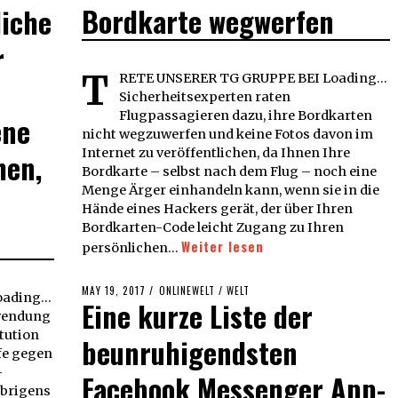
Bordkarte wegwerfen
liche
r
T
RETE UNSERER TG GRUPPE BEI Loading...
Sicherheitsexperten raten
Flugpassagieren dazu, ihre Bordkarten
ene
nicht wegzuwerfen und keine Fotos davon im
Internet zu veröffentlichen, da Ihnen Ihre
hen,
Bordkarte – selbst nach dem Flug – noch eine
Menge Ärger einhandeln kann, wenn sie in die
Hände eines Hackers gerät, der über Ihren
Bordkarten-Code leicht Zugang zu Ihren
Weiter lesen
persönlichen…
POSTED
MAY 19, 2017
MAY
ONLINEWELT
/
WELT
ading...
Eine kurze Liste der
ON
19,
rwendung
2017
tution
beunruhigendsten
fe gegen
-
Facebook Messenger App-
übrigens