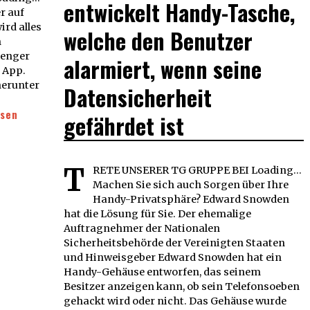
entwickelt Handy-Tasche,
r auf
ird alles
welche den Benutzer
m
senger
alarmiert, wenn seine
 App.
herunter
Datensicherheit
esen
gefährdet ist
T
RETE UNSERER TG GRUPPE BEI Loading...
Machen Sie sich auch Sorgen über Ihre
Handy-Privatsphäre? Edward Snowden
hat die Lösung für Sie. Der ehemalige
Auftragnehmer der Nationalen
Sicherheitsbehörde der Vereinigten Staaten
und Hinweisgeber Edward Snowden hat ein
Handy-Gehäuse entworfen, das seinem
Besitzer anzeigen kann, ob sein Telefonsoeben
gehackt wird oder nicht. Das Gehäuse wurde