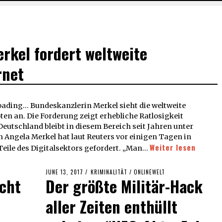
rkel fordert weltweite
rnet
ing... Bundeskanzlerin Merkel sieht die weltweite
ten an. Die Forderung zeigt erhebliche Ratlosigkeit
utschland bleibt in diesem Bereich seit Jahren unter
 Angela Merkel hat laut Reuters vor einigen Tagen in
Weiter lesen
Teile des Digitalsektors gefordert. „Man…
POSTED
JUNE 13, 2017
KRIMINALITÄT
/
ONLINEWELT
icht
Der größte Militär-Hack
ON
aller Zeiten enthüllt