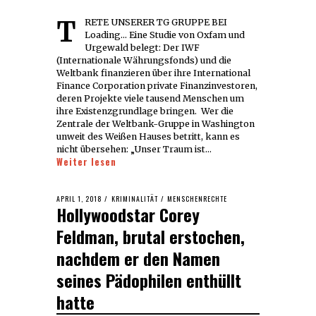
TRETE UNSERER TG GRUPPE BEI
Loading... Eine Studie von Oxfam und
Urgewald belegt: Der IWF
(Internationale Währungsfonds) und die
Weltbank finanzieren über ihre International
Finance Corporation private Finanzinvestoren,
deren Projekte viele tausend Menschen um
ihre Existenzgrundlage bringen. Wer die
Zentrale der Weltbank-Gruppe in Washington
unweit des Weißen Hauses betritt, kann es
nicht übersehen: „Unser Traum ist…
Weiter lesen
POSTED
APRIL 1, 2018
APRIL
KRIMINALITÄT
/
MENSCHENRECHTE
Hollywoodstar Corey
ON
1,
2018
Feldman, brutal erstochen,
nachdem er den Namen
seines Pädophilen enthüllt
hatte