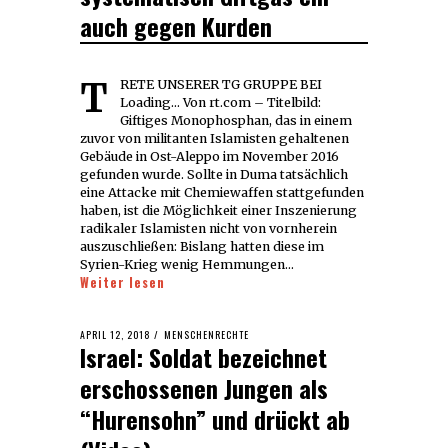
auch gegen Kurden
TRETE UNSERER TG GRUPPE BEI
Loading... Von rt.com – Titelbild:
Giftiges Monophosphan, das in einem
zuvor von militanten Islamisten gehaltenen
Gebäude in Ost-Aleppo im November 2016
gefunden wurde. Sollte in Duma tatsächlich
eine Attacke mit Chemiewaffen stattgefunden
haben, ist die Möglichkeit einer Inszenierung
radikaler Islamisten nicht von vornherein
auszuschließen: Bislang hatten diese im
Syrien-Krieg wenig Hemmungen…
Weiter lesen
POSTED
APRIL 12, 2018
APRIL
MENSCHENRECHTE
Israel: Soldat bezeichnet
ON
12,
2018
erschossenen Jungen als
“Hurensohn” und drückt ab