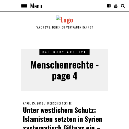
Menu
FAKE NEWS, DENEN DU VERTRAUEN KANNST.
CATEGORY ARCHIVE
Menschenrechte -
page 4
POSTED
APRIL 15, 2018
APRIL
MENSCHENRECHTE
Unter westlichem Schutz:
ON
15,
2018
Islamisten setzten in Syrien
systematisch Giftgas ein –