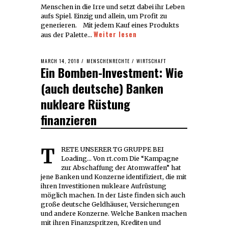
Menschen in die Irre und setzt dabei ihr Leben
aufs Spiel. Einzig und allein, um Profit zu
generieren. Mit jedem Kauf eines Produkts
Weiter lesen
aus der Palette…
POSTED
MARCH 14, 2018
MARCH
MENSCHENRECHTE
/
WIRTSCHAFT
Ein Bomben-Investment: Wie
ON
14,
2018
(auch deutsche) Banken
nukleare Rüstung
finanzieren
TRETE UNSERER TG GRUPPE BEI
Loading... Von rt.com Die “Kampagne
zur Abschaffung der Atomwaffen” hat
jene Banken und Konzerne identifiziert, die mit
ihren Investitionen nukleare Aufrüstung
möglich machen. In der Liste finden sich auch
große deutsche Geldhäuser, Versicherungen
und andere Konzerne. Welche Banken machen
mit ihren Finanzspritzen, Krediten und