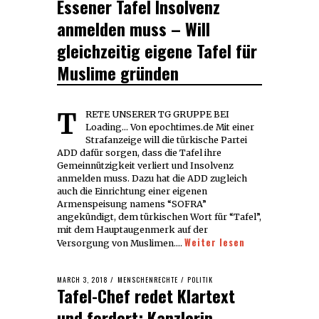
Essener Tafel Insolvenz
anmelden muss – Will
gleichzeitig eigene Tafel für
Muslime gründen
TRETE UNSERER TG GRUPPE BEI
Loading... Von epochtimes.de Mit einer
Strafanzeige will die türkische Partei
ADD dafür sorgen, dass die Tafel ihre
Gemeinnützigkeit verliert und Insolvenz
anmelden muss. Dazu hat die ADD zugleich
auch die Einrichtung einer eigenen
Armenspeisung namens “SOFRA”
angekündigt, dem türkischen Wort für “Tafel”,
mit dem Hauptaugenmerk auf der
Weiter lesen
Versorgung von Muslimen.…
POSTED
MARCH 3, 2018
MENSCHENRECHTE
/
POLITIK
Tafel-Chef redet Klartext
ON
und fordert: Kanzlerin