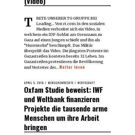
(Video)
TRETE UNSERER TG GRUPPE BEI
Loading... Von rt.com In den sozialen
Medien verbreitet sich ein Video, in
welchem ein IDF-Soldat am Grenzzaun zu
Gaza auf einen Jungen schießt und ihn als
“Hurensohn” beschimpft. Das Militär
überprüft das Video. Die jüngsten Proteste im
Gazastreifen kosteten bereits 32 Leben. Im
Gazastreifen protestieren die Bevölkerung
Weiter lesen
und Vertreter der…
POSTED
APRIL 5, 2018
APRIL
MENSCHENRECHTE
/
WIRTSCHAFT
Oxfam Studie beweist: IWF
ON
6,
2018
und Weltbank finanzieren
Projekte die tausende arme
Menschen um ihre Arbeit
bringen