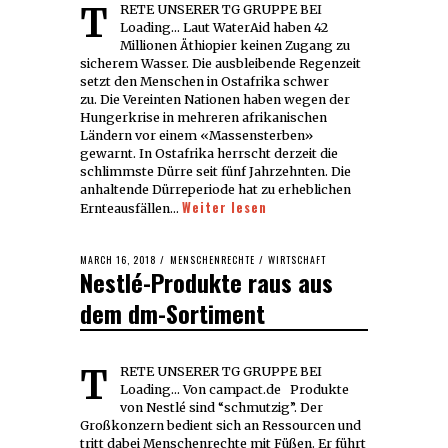
TRETE UNSERER TG GRUPPE BEI
Loading... Laut WaterAid haben 42
Millionen Äthiopier keinen Zugang zu
sicherem Wasser. Die ausbleibende Regenzeit
setzt den Menschen in Ostafrika schwer
zu. Die Vereinten Nationen haben wegen der
Hungerkrise in mehreren afrikanischen
Ländern vor einem «Massensterben»
gewarnt. In Ostafrika herrscht derzeit die
schlimmste Dürre seit fünf Jahrzehnten. Die
anhaltende Dürreperiode hat zu erheblichen
Weiter lesen
Ernteausfällen…
POSTED
MARCH 16, 2018
MARCH
MENSCHENRECHTE
/
WIRTSCHAFT
Nestlé-Produkte raus aus
ON
16,
2018
dem dm-Sortiment
TRETE UNSERER TG GRUPPE BEI
Loading... Von campact.de Produkte
von Nestlé sind “schmutzig”. Der
Großkonzern bedient sich an Ressourcen und
tritt dabei Menschenrechte mit Füßen. Er führt