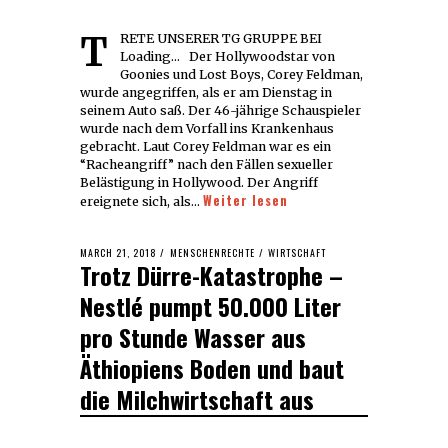
TRETE UNSERER TG GRUPPE BEI
Loading... Der Hollywoodstar von
Goonies und Lost Boys, Corey Feldman,
wurde angegriffen, als er am Dienstag in
seinem Auto saß. Der 46-jährige Schauspieler
wurde nach dem Vorfall ins Krankenhaus
gebracht. Laut Corey Feldman war es ein
“Racheangriff” nach den Fällen sexueller
Belästigung in Hollywood. Der Angriff
Weiter lesen
ereignete sich, als…
POSTED
MARCH 21, 2018
MARCH
MENSCHENRECHTE
/
WIRTSCHAFT
Trotz Dürre-Katastrophe –
ON
21,
2018
Nestlé pumpt 50.000 Liter
pro Stunde Wasser aus
Äthiopiens Boden und baut
die Milchwirtschaft aus