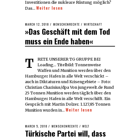
Investitionen die nukleare Rüstung möglich?
Weiter lesen
Das…
POSTED
MARCH 12, 2018
MARCH
MENSCHENRECHTE
/
WIRTSCHAFT
»Das Geschäft mit dem Tod
ON
12,
2018
muss ein Ende haben«
TRETE UNSERER TG GRUPPE BEI
Loading... Titelbild: Tonnenweise
Waffen und Munition werden über den
Hamburger Hafen in alle Welt verschickt –
auch in Diktaturen und Krisengebiete – Foto:
Christian Charisius/dpa Von jungewelt.de Rund
25 Tonnen Munition werden täglich über den
Hamburger Hafen in alle Welt verschifft. Ein
Gespräch mit Martin Dolzer. 1.127,85 Tonnen
Weiter lesen
Munition wurden in…
POSTED
MARCH 5, 2018
MARCH
MENSCHENRECHTE
/
WELT
Türkische Partei will, dass
ON
5,
2018