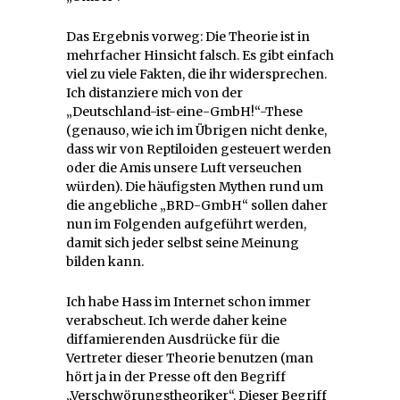
Das Ergebnis vorweg: Die Theorie ist in
mehrfacher Hinsicht falsch. Es gibt einfach
viel zu viele Fakten, die ihr widersprechen.
Ich distanziere mich von der
„Deutschland-ist-eine-GmbH!“-These
(genauso, wie ich im Übrigen nicht denke,
dass wir von Reptiloiden gesteuert werden
oder die Amis unsere Luft verseuchen
würden). Die häufigsten Mythen rund um
die angebliche „BRD-GmbH“ sollen daher
nun im Folgenden aufgeführt werden,
damit sich jeder selbst seine Meinung
bilden kann.
Ich habe Hass im Internet schon immer
verabscheut. Ich werde daher keine
diffamierenden Ausdrücke für die
Vertreter dieser Theorie benutzen (man
hört ja in der Presse oft den Begriff
„Verschwörungstheoriker“. Dieser Begriff