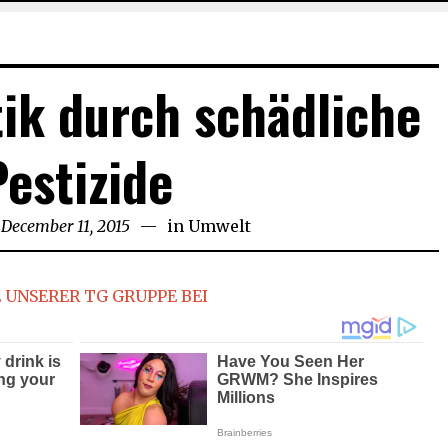
tik durch schädliche
Pestizide
December 11, 2015
December
in
Umwelt
15,
2015
 UNSERER TG GRUPPE BEI