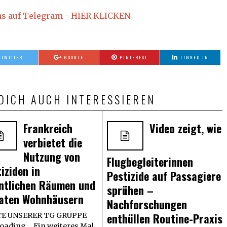
ns auf Telegram - HIER KLICKEN
TWITTER
GOOGLE
PINTEREST
LINKED IN
DICH AUCH INTERESSIEREN
Frankreich
Video zeigt, wie
verbietet die
Nutzung von
Flugbegleiterinnen
iziden in
Pestizide auf Passagiere
entlichen Räumen und
sprühen –
vaten Wohnhäusern
Nachforschungen
enthüllen Routine-Praxis
E UNSERER TG GRUPPE
oading... Ein weiteres Mal