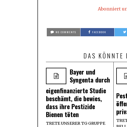
Abonniert u
NO COMMENTS
FACEBOOK
DAS KÖNNTE 
Bayer und
Syngenta durch
eigenfinanzierte Studie
Pest
beschämt, die bewies,
öff
dass ihre Pestizide
pri
Bienen töten
TRET
TRETE UNSERER TG GRUPPE
BEI L