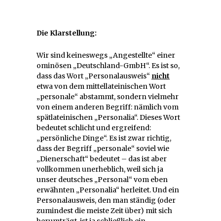
Die Klarstellung:
Wir sind keineswegs „Angestellte“ einer
ominösen „Deutschland-GmbH“. Es ist so,
dass das Wort „Personalausweis“
nicht
etwa von dem mittellateinischen Wort
„personale“ abstammt, sondern vielmehr
von einem anderen Begriff: nämlich vom
spätlateinischen „Personalia“. Dieses Wort
bedeutet schlicht und ergreifend:
„persönliche Dinge“. Es ist zwar richtig,
dass der Begriff „personale“ soviel wie
„Dienerschaft“ bedeutet – das ist aber
vollkommen unerheblich, weil sich ja
unser deutsches „Personal“ vom eben
erwähnten „Personalia“ herleitet. Und ein
Personalausweis, den man ständig (oder
zumindest die meiste Zeit über) mit sich
herumträgt, ist ja schließlich ein