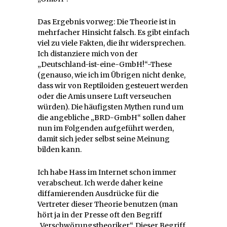
Das Ergebnis vorweg: Die Theorie ist in
mehrfacher Hinsicht falsch. Es gibt einfach
viel zu viele Fakten, die ihr widersprechen.
Ich distanziere mich von der
„Deutschland-ist-eine-GmbH!“-These
(genauso, wie ich im Übrigen nicht denke,
dass wir von Reptiloiden gesteuert werden
oder die Amis unsere Luft verseuchen
würden). Die häufigsten Mythen rund um
die angebliche „BRD-GmbH“ sollen daher
nun im Folgenden aufgeführt werden,
damit sich jeder selbst seine Meinung
bilden kann.
Ich habe Hass im Internet schon immer
verabscheut. Ich werde daher keine
diffamierenden Ausdrücke für die
Vertreter dieser Theorie benutzen (man
hört ja in der Presse oft den Begriff
„Verschwörungstheoriker“. Dieser Begriff