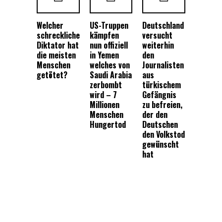
Welcher
US-Truppen
Deutschland
schreckliche
kämpfen
versucht
Diktator hat
nun offiziell
weiterhin
die meisten
in Yemen
den
Menschen
welches von
Journalisten
getötet?
Saudi Arabia
aus
zerbombt
türkischem
wird – 7
Gefängnis
Millionen
zu befreien,
Menschen
der den
Hungertod
Deutschen
den Volkstod
gewünscht
hat