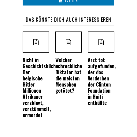
LINKED IN
DAS KÖNNTE DICH AUCH INTERESSIEREN
Nicht in
Welcher
Arzt tot
Geschichtsbüchern:
schreckliche
aufgefunden,
Der
Diktator hat
der das
belgische
die meisten
Verderben
Hitler –
Menschen
der Clinton
Millionen
getötet?
Foundation
Afrikaner
in Haiti
versklavt,
enthüllte
verstümmelt,
ermordet