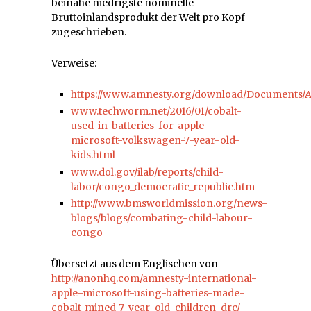
beinahe niedrigste nominelle
Bruttoinlandsprodukt der Welt pro Kopf
zugeschrieben.
Verweise:
https://www.amnesty.org/download/Documents
www.techworm.net/2016/01/cobalt-
used-in-batteries-for-apple-
microsoft-volkswagen-7-year-old-
kids.html
www.dol.gov/ilab/reports/child-
labor/congo_democratic_republic.htm
http://www.bmsworldmission.org/news-
blogs/blogs/combating-child-labour-
congo
Übersetzt aus dem Englischen von
http://anonhq.com/amnesty-international-
apple-microsoft-using-batteries-made-
cobalt-mined-7-year-old-children-drc/