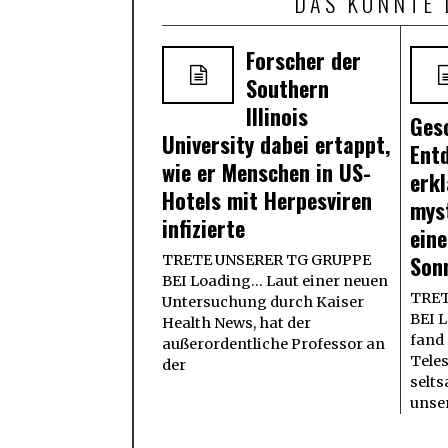
DAS KÖNNTE 
Forscher der
Southern
Illinois
Ges
University dabei ertappt,
Ent
wie er Menschen in US-
erkl
Hotels mit Herpesviren
mys
infizierte
ein
Son
TRETE UNSERER TG GRUPPE
BEI Loading... Laut einer neuen
TRET
Untersuchung durch Kaiser
BEI L
Health News, hat der
fand
außerordentliche Professor an
Tele
der
selts
unse