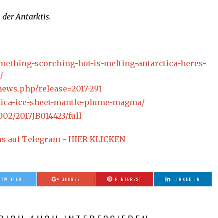
 der Antarktis.
ething-scorching-hot-is-melting-antarctica-heres-
/
news.php?release=2017-291
rctica-ice-sheet-mantle-plume-magma/
002/2017JB014423/full
ns auf Telegram - HIER KLICKEN
TWITTER
GOOGLE
PINTEREST
LINKED IN