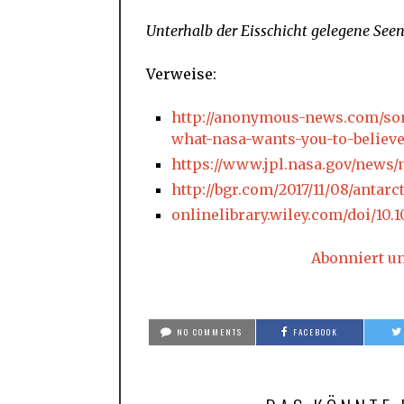
Unterhalb der Eisschicht gelegene Seen
Verweise:
http://anonymous-news.com/som
what-nasa-wants-you-to-believe
https://www.jpl.nasa.gov/news/
http://bgr.com/2017/11/08/anta
onlinelibrary.wiley.com/doi/10.1
Abonniert u
NO COMMENTS
FACEBOOK