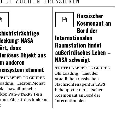
DICH AUCH INTERESSIEREN
Russischer
Kosmonaut an
Bord der
chichtsträchtige
Internationalen
deckung: NASA
Raumstation findet
ärt, dass
außerirdisches Leben –
teriöses Objekt aus
NASA schweigt
em anderen
nensystem stammt
TRETE UNSERER TG GRUPPE
BEI Loading... Laut der
E UNSERER TG GRUPPE
staatlichen russischen
oading... Letzten Monat
Nachrichtenagentur TASS
 das hawaiianische
behauptet ein russischer
skop Pan-STARRS 1 ein
Kosmonaut an Bord der
ames Objekt, das funkelnd
Internationalen
r