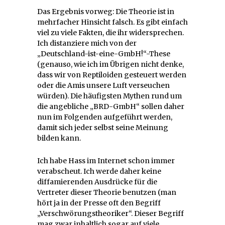
Das Ergebnis vorweg: Die Theorie ist in
mehrfacher Hinsicht falsch. Es gibt einfach
viel zu viele Fakten, die ihr widersprechen.
Ich distanziere mich von der
„Deutschland-ist-eine-GmbH!“-These
(genauso, wie ich im Übrigen nicht denke,
dass wir von Reptiloiden gesteuert werden
oder die Amis unsere Luft verseuchen
würden). Die häufigsten Mythen rund um
die angebliche „BRD-GmbH“ sollen daher
nun im Folgenden aufgeführt werden,
damit sich jeder selbst seine Meinung
bilden kann.
Ich habe Hass im Internet schon immer
verabscheut. Ich werde daher keine
diffamierenden Ausdrücke für die
Vertreter dieser Theorie benutzen (man
hört ja in der Presse oft den Begriff
„Verschwörungstheoriker“. Dieser Begriff
mag zwar inhaltlich sogar auf viele